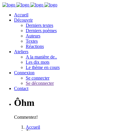
Accueil
Découvrir
Derniers textes
Derniers poèmes
Auteurs
Textes
Réactions
Ateliers
A la manière de..
Les dix mots
Le thème en cours
Connexion
Se connecter
Se déconnecter
Contact
Ôhm
Commentez!
Accueil