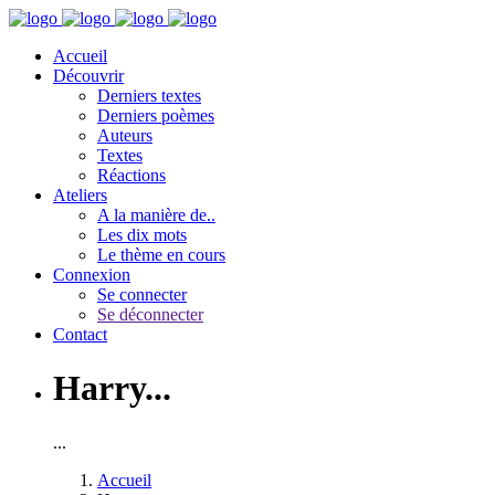
Accueil
Découvrir
Derniers textes
Derniers poèmes
Auteurs
Textes
Réactions
Ateliers
A la manière de..
Les dix mots
Le thème en cours
Connexion
Se connecter
Se déconnecter
Contact
Harry...
...
Accueil