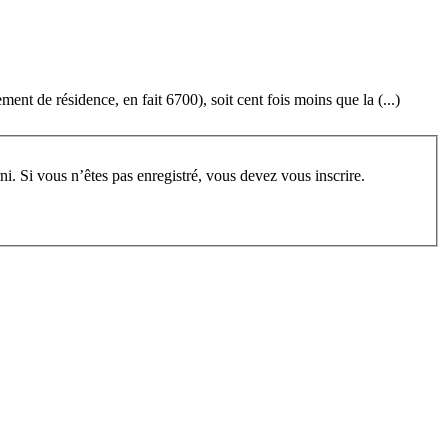
nt de résidence, en fait 6700), soit cent fois moins que la (...)
rum, vous devez vous enregistrer au préalable. Merci d’indiquer ci-dessous l’identifiant personnel qui vous a été fourni. Si vous n’êtes pas enregistré, vous devez vous inscrire.