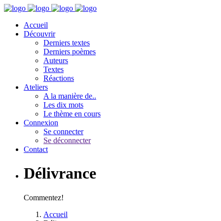
Accueil
Découvrir
Derniers textes
Derniers poèmes
Auteurs
Textes
Réactions
Ateliers
A la manière de..
Les dix mots
Le thème en cours
Connexion
Se connecter
Se déconnecter
Contact
Délivrance
Commentez!
Accueil