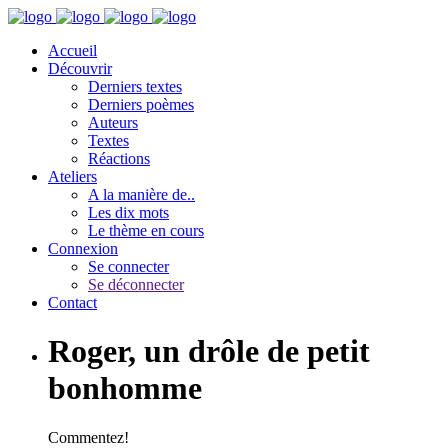
Accueil
Découvrir
Derniers textes
Derniers poèmes
Auteurs
Textes
Réactions
Ateliers
A la manière de..
Les dix mots
Le thème en cours
Connexion
Se connecter
Se déconnecter
Contact
Roger, un drôle de petit
bonhomme
Commentez!