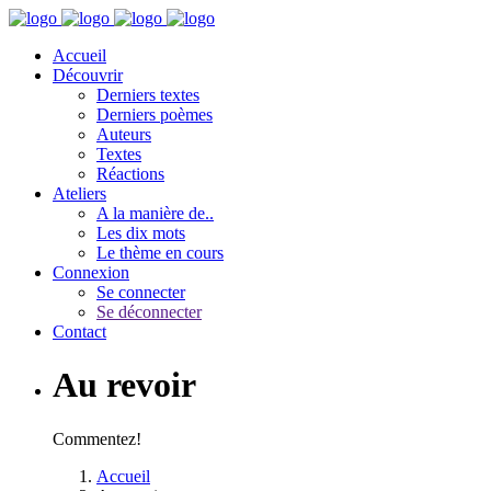
Accueil
Découvrir
Derniers textes
Derniers poèmes
Auteurs
Textes
Réactions
Ateliers
A la manière de..
Les dix mots
Le thème en cours
Connexion
Se connecter
Se déconnecter
Contact
Au revoir
Commentez!
Accueil