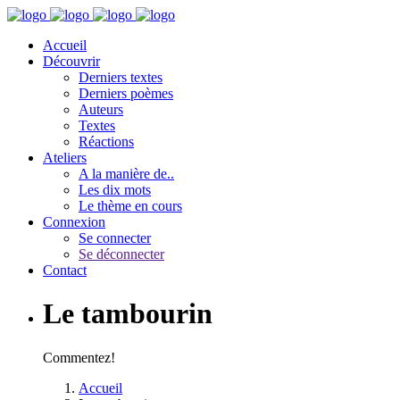
Accueil
Découvrir
Derniers textes
Derniers poèmes
Auteurs
Textes
Réactions
Ateliers
A la manière de..
Les dix mots
Le thème en cours
Connexion
Se connecter
Se déconnecter
Contact
Le tambourin
Commentez!
Accueil