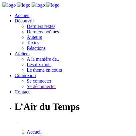
Accueil
Découvrir
Derniers textes
Derniers poèmes
Auteurs
Textes
Réactions
Ateliers
A la manière de..
Les dix mots
Le thème en cours
Connexion
Se connecter
Se déconnecter
Contact
L’Air du Temps
...
Accueil