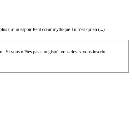
 plus qu’un espoir Petit cœur mythique Tu n’es qu’en (...)
rum, vous devez vous enregistrer au préalable. Merci d’indiquer ci-dessous l’identifiant personnel qui vous a été fourni. Si vous n’êtes pas enregistré, vous devez vous inscrire.