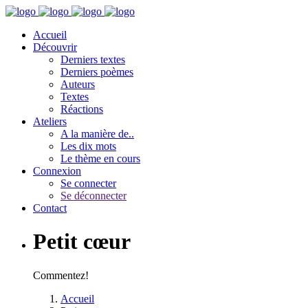
Accueil
Découvrir
Derniers textes
Derniers poèmes
Auteurs
Textes
Réactions
Ateliers
A la manière de..
Les dix mots
Le thème en cours
Connexion
Se connecter
Se déconnecter
Contact
Petit cœur
Commentez!
Accueil