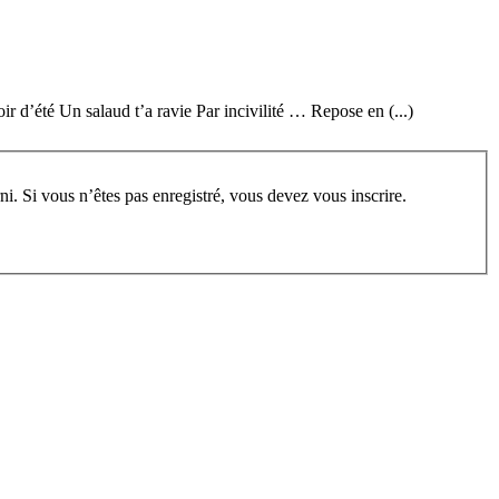
ir d’été Un salaud t’a ravie Par incivilité … Repose en (...)
rum, vous devez vous enregistrer au préalable. Merci d’indiquer ci-dessous l’identifiant personnel qui vous a été fourni. Si vous n’êtes pas enregistré, vous devez vous inscrire.