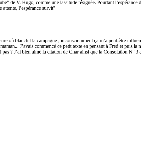
be" de V. Hugo, comme une lassitude résignée. Pourtant l’espérance du p
 attente, l’espérance survit".
ure où blanchit la campagne ; inconsciemment ça m’a peut-être influenc
e maman... J’avais commencé ce petit texte en pensant à Fred et puis la m
as ? J’ai bien aimé la citation de Char ainsi que la Consolation N° 3 de 