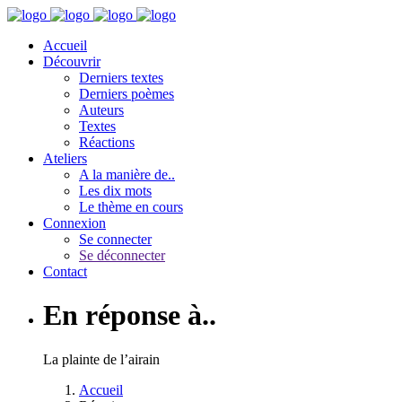
Accueil
Découvrir
Derniers textes
Derniers poèmes
Auteurs
Textes
Réactions
Ateliers
A la manière de..
Les dix mots
Le thème en cours
Connexion
Se connecter
Se déconnecter
Contact
En réponse à..
La plainte de l’airain
Accueil