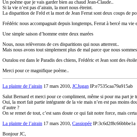
Un poème que je vais garder bien au chaud Jean-Claude..
Si la vie n’est pas d’airain, la mort nous étreint.
La disparition de Fréd et la mort de Jean Ferrat sont deux coups de po
Frédéric nous accompagnait depuis longtemps, Ferrat à bercé ma vie e
Une simple saison d’homme entre deux marées
Nous, nous relèverons de ces disparitions qui nous atterrent..
Mais nous avons tout simplement plus de mal parce que nous sommes 
Ouralou est dans le Paradis des chiens, Frédéric et Jean sont des étoiles
Merci pour ce magnifique poème..
La plainte de l’airain
17 mars 2010,
JCJugan
IP:e7535caa79a915ab
Salut Bernard et merci pour ce compliment, même si pour ma part je t
Oui, la mort fait partie intégrante de la vie mais n’en est pas moins 
d’autre ?
On se remet de tout, c’est sans doute ce qui fait notre force, mais ce
La plainte de l’airain
17 mars 2010,
Cassiopée
IP:3c6d2f8c66bbbe1a
Bonjour JC,