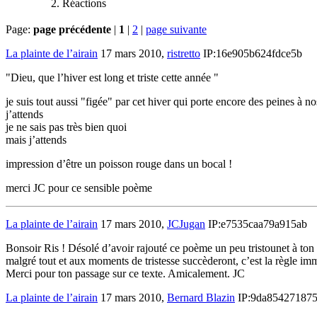
Réactions
Page:
page précédente
|
1
|
2
|
page suivante
La plainte de l’airain
17 mars 2010,
ristretto
IP:16e905b624fdce5b
"Dieu, que l’hiver est long et triste cette année "
je suis tout aussi "figée" par cet hiver qui porte encore des peines à n
j’attends
je ne sais pas très bien quoi
mais j’attends
impression d’être un poisson rouge dans un bocal !
merci JC pour ce sensible poème
La plainte de l’airain
17 mars 2010,
JCJugan
IP:e7535caa79a915ab
Bonsoir Ris ! Désolé d’avoir rajouté ce poème un peu tristounet à ton f
malgré tout et aux moments de tristesse succèderont, c’est la règle im
Merci pour ton passage sur ce texte. Amicalement. JC
La plainte de l’airain
17 mars 2010,
Bernard Blazin
IP:9da85427187