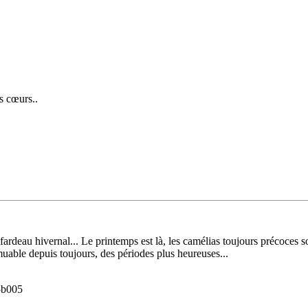
os cœurs..
ardeau hivernal... Le printemps est là, les camélias toujours précoces so
muable depuis toujours, des périodes plus heureuses...
5b005