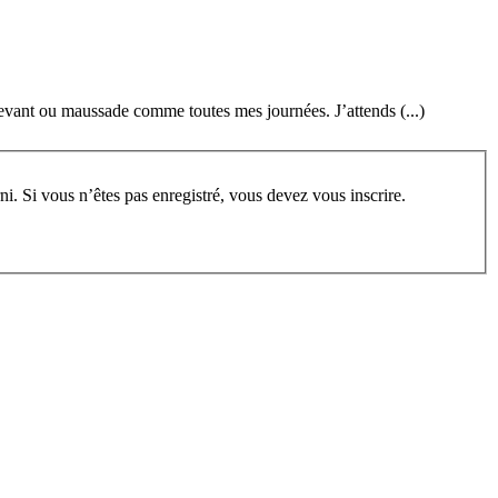
 levant ou maussade comme toutes mes journées. J’attends (...)
rum, vous devez vous enregistrer au préalable. Merci d’indiquer ci-dessous l’identifiant personnel qui vous a été fourni. Si vous n’êtes pas enregistré, vous devez vous inscrire.