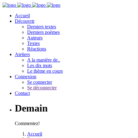
Accueil
Découvrir
Derniers textes
Derniers poèmes
Auteurs
Textes
Réactions
Ateliers
A la manière de..
Les dix mots
Le thème en cours
Connexion
Se connecter
Se déconnecter
Contact
Demain
Commentez!
Accueil