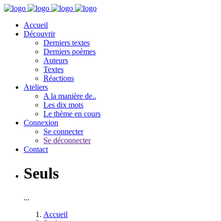
Accueil
Découvrir
Derniers textes
Derniers poèmes
Auteurs
Textes
Réactions
Ateliers
A la manière de..
Les dix mots
Le thème en cours
Connexion
Se connecter
Se déconnecter
Contact
Seuls
...
Accueil