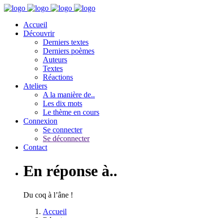
Accueil
Découvrir
Derniers textes
Derniers poèmes
Auteurs
Textes
Réactions
Ateliers
A la manière de..
Les dix mots
Le thème en cours
Connexion
Se connecter
Se déconnecter
Contact
En réponse à..
Du coq à l’âne !
Accueil