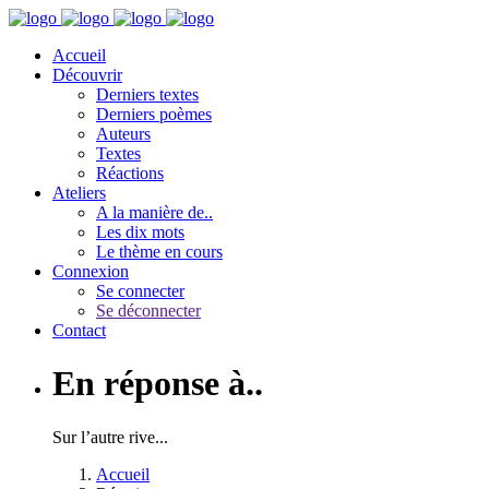
Accueil
Découvrir
Derniers textes
Derniers poèmes
Auteurs
Textes
Réactions
Ateliers
A la manière de..
Les dix mots
Le thème en cours
Connexion
Se connecter
Se déconnecter
Contact
En réponse à..
Sur l’autre rive...
Accueil