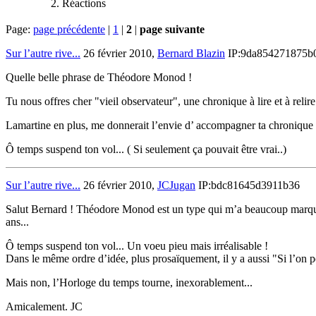
Réactions
Page:
page précédente
|
1
|
2
|
page suivante
Sur l’autre rive...
26 février 2010,
Bernard Blazin
IP:9da854271875b
Quelle belle phrase de Théodore Monod !
Tu nous offres cher "vieil observateur", une chronique à lire et à reli
Lamartine en plus, me donnerait l’envie d’ accompagner ta chronique
Ô temps suspend ton vol... ( Si seulement ça pouvait être vrai..)
Sur l’autre rive...
26 février 2010,
JCJugan
IP:bdc81645d3911b36
Salut Bernard ! Théodore Monod est un type qui m’a beaucoup marqué sa
ans...
Ô temps suspend ton vol... Un voeu pieu mais irréalisable !
Dans le même ordre d’idée, plus prosaïquement, il y a aussi "Si l’on pou
Mais non, l’Horloge du temps tourne, inexorablement...
Amicalement. JC