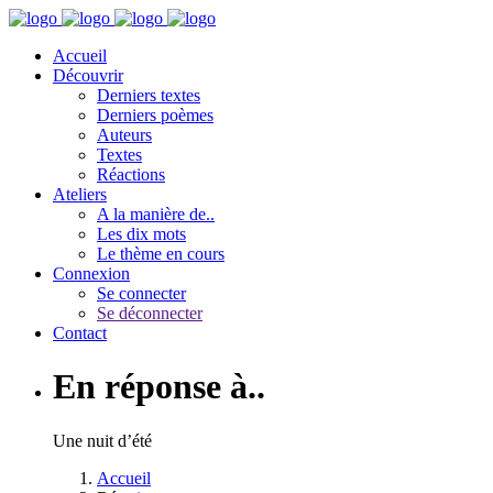
Accueil
Découvrir
Derniers textes
Derniers poèmes
Auteurs
Textes
Réactions
Ateliers
A la manière de..
Les dix mots
Le thème en cours
Connexion
Se connecter
Se déconnecter
Contact
En réponse à..
Une nuit d’été
Accueil