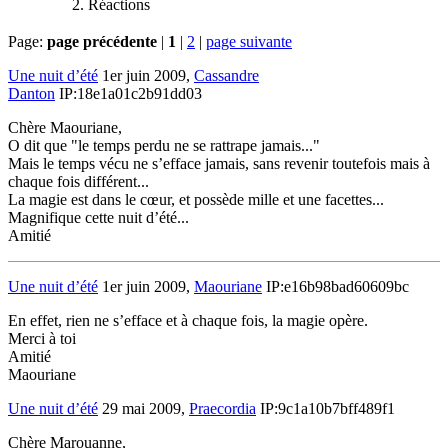
Réactions
Page:
page précédente
|
1
|
2
|
page suivante
Une nuit d’été
1er juin 2009,
Cassandre
Danton
IP:18e1a01c2b91dd03
Chère Maouriane,
O dit que "le temps perdu ne se rattrape jamais..."
Mais le temps vécu ne s’efface jamais, sans revenir toutefois mais à
chaque fois différent...
La magie est dans le cœur, et possède mille et une facettes...
Magnifique cette nuit d’été...
Amitié
Une nuit d’été
1er juin 2009,
Maouriane
IP:e16b98bad60609bc
En effet, rien ne s’efface et à chaque fois, la magie opère.
Merci à toi
Amitié
Maouriane
Une nuit d’été
29 mai 2009,
Praecordia
IP:9c1a10b7bff489f1
Chère Marouanne,