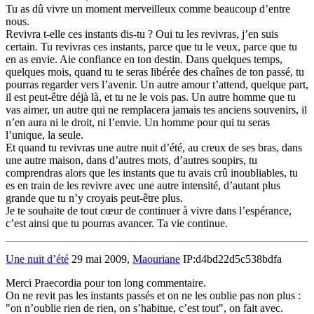
Tu as dû vivre un moment merveilleux comme beaucoup d’entre
nous.
Revivra t-elle ces instants dis-tu ? Oui tu les revivras, j’en suis
certain. Tu revivras ces instants, parce que tu le veux, parce que tu
en as envie. Aie confiance en ton destin. Dans quelques temps,
quelques mois, quand tu te seras libérée des chaînes de ton passé, tu
pourras regarder vers l’avenir. Un autre amour t’attend, quelque part,
il est peut-être déjà là, et tu ne le vois pas. Un autre homme que tu
vas aimer, un autre qui ne remplacera jamais tes anciens souvenirs, il
n’en aura ni le droit, ni l’envie. Un homme pour qui tu seras
l’unique, la seule.
Et quand tu revivras une autre nuit d’été, au creux de ses bras, dans
une autre maison, dans d’autres mots, d’autres soupirs, tu
comprendras alors que les instants que tu avais crû inoubliables, tu
es en train de les revivre avec une autre intensité, d’autant plus
grande que tu n’y croyais peut-être plus.
Je te souhaite de tout cœur de continuer à vivre dans l’espérance,
c’est ainsi que tu pourras avancer. Ta vie continue.
Une nuit d’été
29 mai 2009,
Maouriane
IP:d4bd22d5c538bdfa
Merci Praecordia pour ton long commentaire.
On ne revit pas les instants passés et on ne les oublie pas non plus :
"on n’oublie rien de rien, on s’habitue, c’est tout", on fait avec.