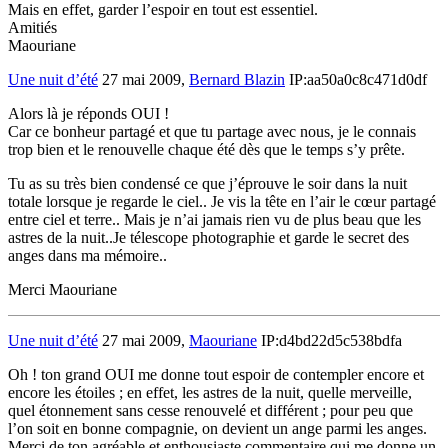
Mais en effet, garder l’espoir en tout est essentiel.
Amitiés
Maouriane
Une nuit d’été
27 mai 2009,
Bernard Blazin
IP:aa50a0c8c471d0df
Alors là je réponds OUI !
Car ce bonheur partagé et que tu partage avec nous, je le connais
trop bien et le renouvelle chaque été dès que le temps s’y prête.
Tu as su très bien condensé ce que j’éprouve le soir dans la nuit
totale lorsque je regarde le ciel.. Je vis la tête en l’air le cœur partagé
entre ciel et terre.. Mais je n’ai jamais rien vu de plus beau que les
astres de la nuit..Je télescope photographie et garde le secret des
anges dans ma mémoire..
Merci Maouriane
Une nuit d’été
27 mai 2009,
Maouriane
IP:d4bd22d5c538bdfa
Oh ! ton grand OUI me donne tout espoir de contempler encore et
encore les étoiles ; en effet, les astres de la nuit, quelle merveille,
quel étonnement sans cesse renouvelé et différent ; pour peu que
l’on soit en bonne compagnie, on devient un ange parmi les anges.
Merci de ton agréable et enthousiaste commentaire qui me donne un