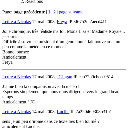
Réactions
Page:
page précédente
|
1
|
2
|
page suivante
Lettre à Nicolas
15 mai 2008,
Freya
IP:3f6752cf7aecd411
Jolie chronique, très réaliste ma foi. Mona Lisa et Madame Royale ..
je souris ...
Difficile à suivre ce président d’un genre tout à fait nouveau ... un
peu comme la météo en ce moment.
Bonne journée
Amicalement
Freya
Lettre à Nicolas
17 mai 2008,
JCJugan
IP:ceb72b9cbccc0514
J’aime bien la comparaison avec la météo !
Espérons simplement que nous nous dirigeons vers le grand beau
temps...
Amicalement ! JC
Lettre à Nicolas
14 mai 2008,
Lucille
IP:7a250469308b31b1
sens-je un peu d’ironie dans ce texte très bien tourné ?
amicalement Lucille.