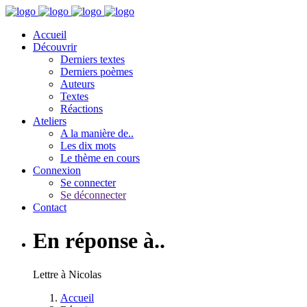
Accueil
Découvrir
Derniers textes
Derniers poèmes
Auteurs
Textes
Réactions
Ateliers
A la manière de..
Les dix mots
Le thème en cours
Connexion
Se connecter
Se déconnecter
Contact
En réponse à..
Lettre à Nicolas
Accueil