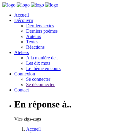
Accueil
Découvrir
Derniers textes
Derniers poèmes
Auteurs
Textes
Réactions
Ateliers
A la manière de..
Les dix mots
Le thème en cours
Connexion
Se connecter
Se déconnecter
Contact
En réponse à..
Vies zigs-zags
Accueil