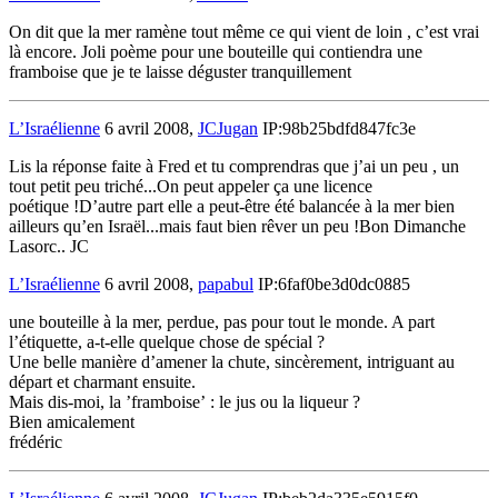
On dit que la mer ramène tout même ce qui vient de loin , c’est vrai
là encore. Joli poème pour une bouteille qui contiendra une
framboise que je te laisse déguster tranquillement
L’Israélienne
6 avril 2008,
JCJugan
IP:98b25bdfd847fc3e
Lis la réponse faite à Fred et tu comprendras que j’ai un peu , un
tout petit peu triché...On peut appeler ça une licence
poétique !D’autre part elle a peut-être été balancée à la mer bien
ailleurs qu’en Israël...mais faut bien rêver un peu !Bon Dimanche
Lasorc.. JC
L’Israélienne
6 avril 2008,
papabul
IP:6faf0be3d0dc0885
une bouteille à la mer, perdue, pas pour tout le monde. A part
l’étiquette, a-t-elle quelque chose de spécial ?
Une belle manière d’amener la chute, sincèrement, intriguant au
départ et charmant ensuite.
Mais dis-moi, la ’framboise’ : le jus ou la liqueur ?
Bien amicalement
frédéric