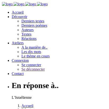
Accueil
Découvrir
Derniers textes
Derniers poèmes
Auteurs
Textes
Réactions
Ateliers
A la manière de..
Les dix mots
Le thème en cours
Connexion
Se connecter
Se déconnecter
Contact
En réponse à..
L’Israélienne
Accueil