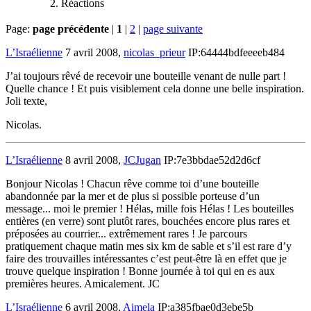
Réactions
Page:
page précédente
|
1
|
2
|
page suivante
L’Israélienne
7 avril 2008,
nicolas_prieur
IP:64444bdfeeeeb484
J’ai toujours rêvé de recevoir une bouteille venant de nulle part !
Quelle chance ! Et puis visiblement cela donne une belle inspiration.
Joli texte,
Nicolas.
L’Israélienne
8 avril 2008,
JCJugan
IP:7e3bbdae52d2d6cf
Bonjour Nicolas ! Chacun rêve comme toi d’une bouteille
abandonnée par la mer et de plus si possible porteuse d’un
message... moi le premier ! Hélas, mille fois Hélas ! Les bouteilles
entières (en verre) sont plutôt rares, bouchées encore plus rares et
préposées au courrier... extrêmement rares ! Je parcours
pratiquement chaque matin mes six km de sable et s’il est rare d’y
faire des trouvailles intéressantes c’est peut-être là en effet que je
trouve quelque inspiration ! Bonne journée à toi qui en es aux
premières heures. Amicalement. JC
L’Israélienne
6 avril 2008,
Aimela
IP:a385fbae0d3ebe5b