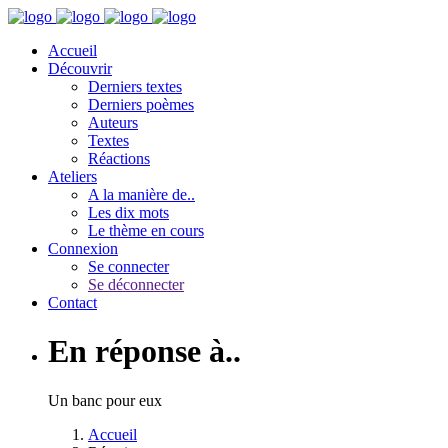
Accueil
Découvrir
Derniers textes
Derniers poèmes
Auteurs
Textes
Réactions
Ateliers
A la manière de..
Les dix mots
Le thème en cours
Connexion
Se connecter
Se déconnecter
Contact
En réponse à..
Un banc pour eux
Accueil