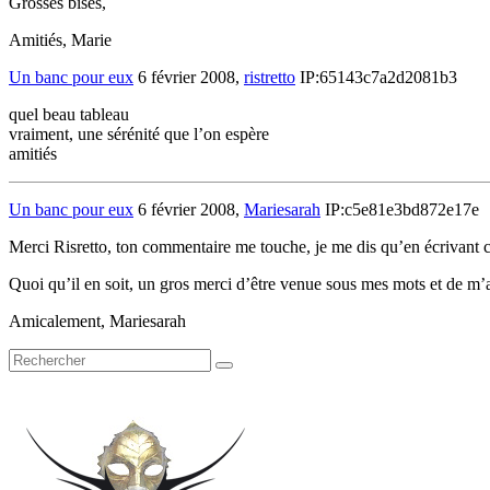
Grosses bises,
Amitiés, Marie
Un banc pour eux
6 février 2008,
ristretto
IP:65143c7a2d2081b3
quel beau tableau
vraiment, une sérénité que l’on espère
amitiés
Un banc pour eux
6 février 2008,
Mariesarah
IP:c5e81e3bd872e17e
Merci Risretto, ton commentaire me touche, je me dis qu’en écrivant ce 
Quoi qu’il en soit, un gros merci d’être venue sous mes mots et de m’a
Amicalement, Mariesarah