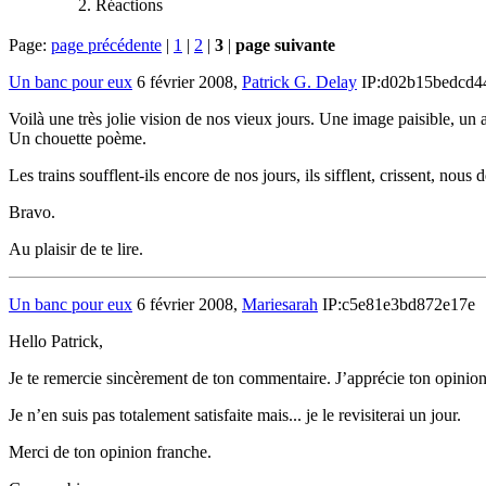
Réactions
Page:
page précédente
|
1
|
2
|
3
|
page suivante
Un banc pour eux
6 février 2008,
Patrick G. Delay
IP:d02b15bedcd4
Voilà une très jolie vision de nos vieux jours. Une image paisible, un 
Un chouette poème.
Les trains soufflent-ils encore de nos jours, ils sifflent, crissent, nous
Bravo.
Au plaisir de te lire.
Un banc pour eux
6 février 2008,
Mariesarah
IP:c5e81e3bd872e17e
Hello Patrick,
Je te remercie sincèrement de ton commentaire. J’apprécie ton opinion
Je n’en suis pas totalement satisfaite mais... je le revisiterai un jour.
Merci de ton opinion franche.