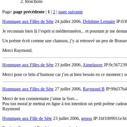
Réactions
Page:
page précédente
|
1
|
2
|
page suivante
Hommage aux Filles de Sète
24 juillet 2006,
Delphine Lemaire
IP:03
Je reconnais bien là l’esprit si méditerranéen... et pourtant je me deman
Un poème écrit comme une chanson, j’y ai retrouvé un peu de Brasse
Merci Raymond.
Hommage aux Filles de Sète
23 juillet 2006,
Aimelasorc
IP:9c56723
Merci pour ce brin d’humour car j’en ai bien besoin en ce moment ( s
Hommage aux Filles de Sète
27 juillet 2006,
Raymond B
IP:99d37b4
Merci de ton commentaire j’aime la Sorc...
Pou ton moral je mettrai en ligne à ton intention un petit poème cadea
Raymond
Hommage aux Fille de Sète
23 juillet 2006,
genou
IP:1bf1009911e3d