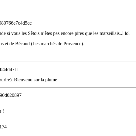
080766e7c4d5cc
de si vous les Sêtois n’êtes pas encore pires que les marseillais..! lol
ns et de Bécaud (Les marchés de Provence).
9b44d4711
ourire). Bienvenu sur la plume
90d020897
u !
174