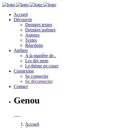
Accueil
Découvrir
Derniers textes
Derniers poèmes
Auteurs
Textes
Réactions
Ateliers
A la manière de..
Les dix mots
Le thème en cours
Connexion
Se connecter
Se déconnecter
Contact
Genou
___
Accueil