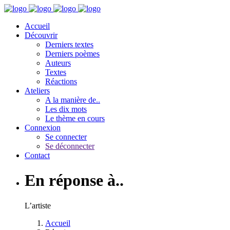
Accueil
Découvrir
Derniers textes
Derniers poèmes
Auteurs
Textes
Réactions
Ateliers
A la manière de..
Les dix mots
Le thème en cours
Connexion
Se connecter
Se déconnecter
Contact
En réponse à..
L’artiste
Accueil