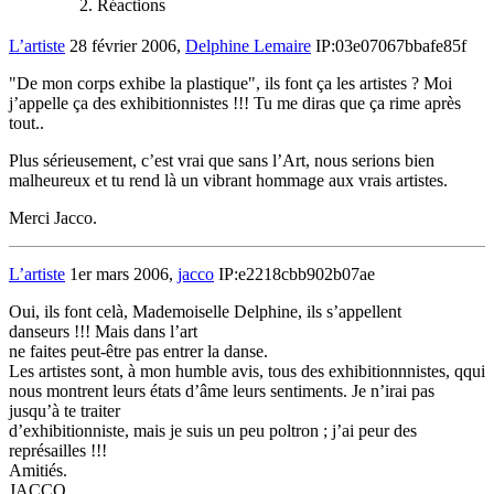
Réactions
L’artiste
28 février 2006,
Delphine Lemaire
IP:03e07067bbafe85f
"De mon corps exhibe la plastique", ils font ça les artistes ? Moi
j’appelle ça des exhibitionnistes !!! Tu me diras que ça rime après
tout..
Plus sérieusement, c’est vrai que sans l’Art, nous serions bien
malheureux et tu rend là un vibrant hommage aux vrais artistes.
Merci Jacco.
L’artiste
1er mars 2006,
jacco
IP:e2218cbb902b07ae
Oui, ils font celà, Mademoiselle Delphine, ils s’appellent
danseurs !!! Mais dans l’art
ne faites peut-être pas entrer la danse.
Les artistes sont, à mon humble avis, tous des exhibitionnnistes, qqui
nous montrent leurs états d’âme leurs sentiments. Je n’irai pas
jusqu’à te traiter
d’exhibitionniste, mais je suis un peu poltron ; j’ai peur des
représailles !!!
Amitiés.
JACCO