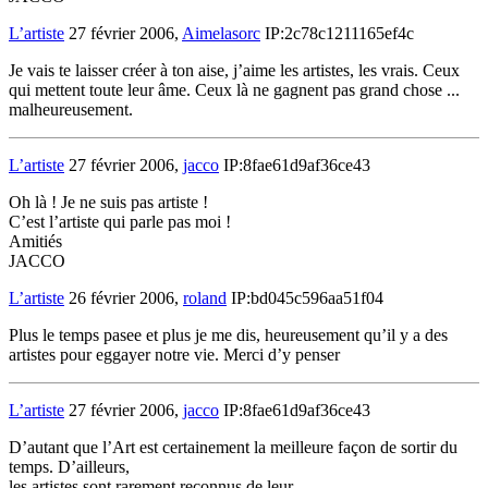
L’artiste
27 février 2006,
Aimelasorc
IP:2c78c1211165ef4c
Je vais te laisser créer à ton aise, j’aime les artistes, les vrais. Ceux
qui mettent toute leur âme. Ceux là ne gagnent pas grand chose ...
malheureusement.
L’artiste
27 février 2006,
jacco
IP:8fae61d9af36ce43
Oh là ! Je ne suis pas artiste !
C’est l’artiste qui parle pas moi !
Amitiés
JACCO
L’artiste
26 février 2006,
roland
IP:bd045c596aa51f04
Plus le temps pasee et plus je me dis, heureusement qu’il y a des
artistes pour eggayer notre vie. Merci d’y penser
L’artiste
27 février 2006,
jacco
IP:8fae61d9af36ce43
D’autant que l’Art est certainement la meilleure façon de sortir du
temps. D’ailleurs,
les artistes sont rarement reconnus de leur