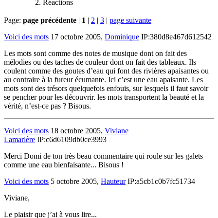
Réactions
Page:
page précédente
|
1
|
2
|
3
|
page suivante
Voici des mots
17 octobre 2005,
Dominique
IP:380d8e467d612542
Les mots sont comme des notes de musique dont on fait des
mélodies ou des taches de couleur dont on fait des tableaux. Ils
coulent comme des goutes d’eau qui font des rivières apaisantes ou
au contraire à la fureur écumante. Ici c’est une eau apaisante. Les
mots sont des trésors quelquefois enfouis, sur lesquels il faut savoir
se pencher pour les découvrir. les mots transportent la beauté et la
vérité, n’est-ce pas ? Bisous.
Voici des mots
18 octobre 2005,
Viviane
Lamarlère
IP:c6d6109db0ce3993
Merci Domi de ton très beau commentaire qui roule sur les galets
comme une eau bienfaisante... Bisous !
Voici des mots
5 octobre 2005,
Hauteur
IP:a5cb1c0b7fc51734
Viviane,
Le plaisir que j’ai à vous lire...