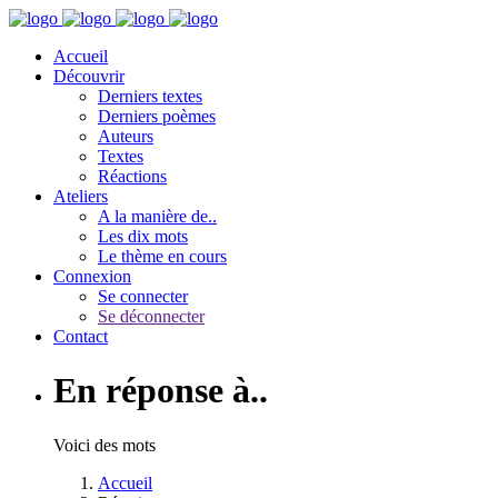
Accueil
Découvrir
Derniers textes
Derniers poèmes
Auteurs
Textes
Réactions
Ateliers
A la manière de..
Les dix mots
Le thème en cours
Connexion
Se connecter
Se déconnecter
Contact
En réponse à..
Voici des mots
Accueil