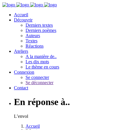
Accueil
Découvrir
Derniers textes
Derniers poèmes
Auteurs
Textes
Réactions
Ateliers
A la manière de..
Les dix mots
Le thème en cours
Connexion
Se connecter
Se déconnecter
Contact
En réponse à..
L’envol
Accueil