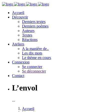
Accueil
Découvrir
Derniers textes
Derniers poèmes
Auteurs
Textes
Réactions
Ateliers
A la manière de..
Les dix mots
Le thème en cours
Connexion
Se connecter
Se déconnecter
Contact
L’envol
...
Accueil