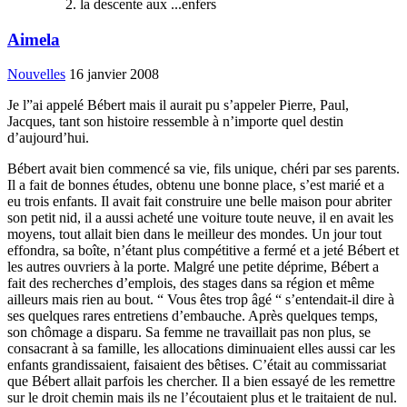
la descente aux ...enfers
Aimela
Nouvelles
16 janvier 2008
Je l”ai appelé Bébert mais il aurait pu s’appeler Pierre, Paul,
Jacques, tant son histoire ressemble à n’importe quel destin
d’aujourd’hui.
Bébert avait bien commencé sa vie, fils unique, chéri par ses parents.
Il a fait de bonnes études, obtenu une bonne place, s’est marié et a
eu trois enfants. Il avait fait construire une belle maison pour abriter
son petit nid, il a aussi acheté une voiture toute neuve, il en avait les
moyens, tout allait bien dans le meilleur des mondes. Un jour tout
effondra, sa boîte, n’étant plus compétitive a fermé et a jeté Bébert et
les autres ouvriers à la porte. Malgré une petite déprime, Bébert a
fait des recherches d’emplois, des stages dans sa région et même
ailleurs mais rien au bout. “ Vous êtes trop âgé “ s’entendait-il dire à
ses quelques rares entretiens d’embauche. Après quelques temps,
son chômage a disparu. Sa femme ne travaillait pas non plus, se
consacrant à sa famille, les allocations diminuaient elles aussi car les
enfants grandissaient, faisaient des bêtises. C’était au commissariat
que Bébert allait parfois les chercher. Il a bien essayé de les remettre
sur le droit chemin mais ils ne l’écoutaient plus et le traitaient de nul.