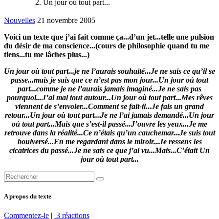
Un jour où tout part...
Nouvelles
21 novembre 2005
Voici un texte que j’ai fait comme ça...d’un jet...telle une pulsion
du désir de ma conscience...(cours de philosophie quand tu me
tiens...tu me lâches plus...)
Un jour où tout part...je ne l’aurais souhaité...Je ne sais ce qu’il se
passe...mais je sais que ce n’est pas mon jour...Un jour où tout
part...comme je ne l’aurais jamais imaginé...Je ne sais pas
pourquoi...J’ai mal tout autour...Un jour où tout part...Mes rêves
viennent de s’envoler...Comment se fait-il...Je fais un grand
retour...Un jour où tout part...Je ne l’ai jamais demandé...Un jour
où tout part...Mais que s’est-il passé...J’ouvre les yeux...Je me
retrouve dans la réalité...Ce n’étais qu’un cauchemar...Je suis tout
boulversé...En me regardant dans le miroir...Je ressens les
cicatrices du passé...Je ne sais ce que j’ai vu...Mais...C’était Un
jour où tout part...
A propos du texte
Commentez-le
|
3 réactions