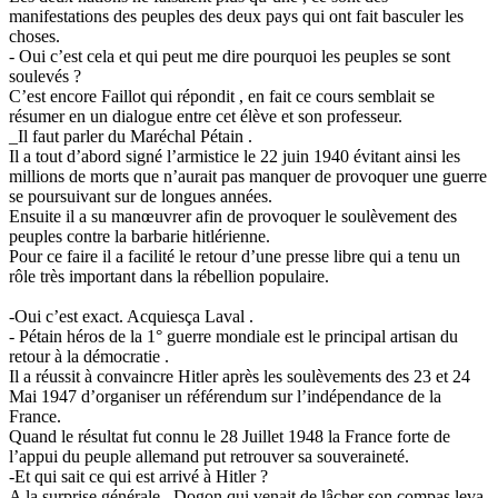
manifestations des peuples des deux pays qui ont fait basculer les
choses.
- Oui c’est cela et qui peut me dire pourquoi les peuples se sont
soulevés ?
C’est encore Faillot qui répondit , en fait ce cours semblait se
résumer en un dialogue entre cet élève et son professeur.
_Il faut parler du Maréchal Pétain .
Il a tout d’abord signé l’armistice le 22 juin 1940 évitant ainsi les
millions de morts que n’aurait pas manquer de provoquer une guerre
se poursuivant sur de longues années.
Ensuite il a su manœuvrer afin de provoquer le soulèvement des
peuples contre la barbarie hitlérienne.
Pour ce faire il a facilité le retour d’une presse libre qui a tenu un
rôle très important dans la rébellion populaire.
-Oui c’est exact. Acquiesça Laval .
- Pétain héros de la 1° guerre mondiale est le principal artisan du
retour à la démocratie .
Il a réussit à convaincre Hitler après les soulèvements des 23 et 24
Mai 1947 d’organiser un référendum sur l’indépendance de la
France.
Quand le résultat fut connu le 28 Juillet 1948 la France forte de
l’appui du peuple allemand put retrouver sa souveraineté.
-Et qui sait ce qui est arrivé à Hitler ?
A la surprise générale , Dogon qui venait de lâcher son compas leva