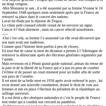
un doigt vengeur.
-Moi Monsieur je sais , il a été assassiné par sa femme Yvonne le 16
Septembre 1948 quelques mois seulement après que la France ait
retrouvé sa place dans le concert des nations.
Laval fut ébahi par la réponse de Dogon .
Le vilain petit connard rebelle venait de lui envoyer un signe.
Cancre il l’était sûrement , mais un cancre sélectif assurément..
-----
-Oui c’est cela, sa femme l’a assassiné car elle avait découvert que
son mari avait une maîtresse.
Comme quoi l’histoire tient parfois à peu de choses.
En tout état de cause la mort du dictateur a permis à l’Allemagne de
retrouver la démocratie après des élections générales organisées par
l’armée .
Mais revenons en à Pétain grand guide national ,artisan du retour de
la paix et de la liberté de la France qui n’a pas eu peur de courber
l’échine et de passer un court moment pour un traître afin de sortir
son pays de l’ornière.
Il est mort de sa belle mort en 1958 après avoir redressé le pays , lui
avoir donné une nouvelle constitution, donné le droit de vote aux
femmes et mis en place l’élection du président de la république au
suffrage universel.
Il a eut droit a des obsèques nationales et c’est le peuple de France
tout entier qui a conduit son cercueil au panthéon.