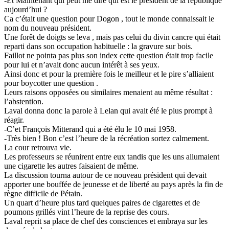
-Et Maintenant qui peut me dire qui est le président de la république
aujourd’hui ?
Ca c’était une question pour Dogon , tout le monde connaissait le
nom du nouveau président.
Une forêt de doigts se leva , mais pas celui du divin cancre qui était
reparti dans son occupation habituelle : la gravure sur bois.
Faillot ne pointa pas plus son index cette question était trop facile
pour lui et n’avait donc aucun intérêt à ses yeux.
Ainsi donc et pour la première fois le meilleur et le pire s’alliaient
pour boycotter une question .
Leurs raisons opposées ou similaires menaient au même résultat :
l’abstention.
Laval donna donc la parole à Lelan qui avait été le plus prompt à
réagir.
-C’et François Mitterand qui a été élu le 10 mai 1958.
-Très bien ! Bon c’est l’heure de la récréation sortez calmement.
La cour retrouva vie.
Les professeurs se réunirent entre eux tandis que les uns allumaient
une cigarette les autres faisaient de même.
La discussion tourna autour de ce nouveau président qui devait
apporter une bouffée de jeunesse et de liberté au pays après la fin de
règne difficile de Pétain.
Un quart d’heure plus tard quelques paires de cigarettes et de
poumons grillés vint l’heure de la reprise des cours.
Laval reprit sa place de chef des consciences et embraya sur les