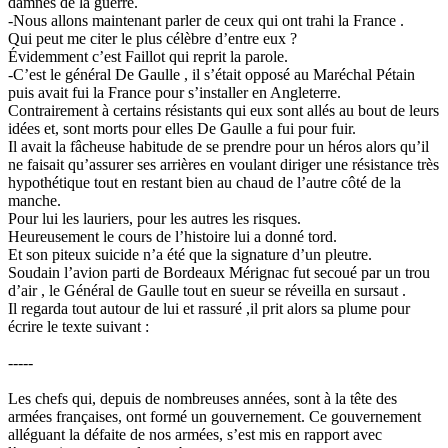
damnés de la guerre.
-Nous allons maintenant parler de ceux qui ont trahi la France .
Qui peut me citer le plus célèbre d’entre eux ?
Évidemment c’est Faillot qui reprit la parole.
-C’est le général De Gaulle , il s’était opposé au Maréchal Pétain
puis avait fui la France pour s’installer en Angleterre.
Contrairement à certains résistants qui eux sont allés au bout de leurs
idées et, sont morts pour elles De Gaulle a fui pour fuir.
Il avait la fâcheuse habitude de se prendre pour un héros alors qu’il
ne faisait qu’assurer ses arrières en voulant diriger une résistance très
hypothétique tout en restant bien au chaud de l’autre côté de la
manche.
Pour lui les lauriers, pour les autres les risques.
Heureusement le cours de l’histoire lui a donné tord.
Et son piteux suicide n’a été que la signature d’un pleutre.
Soudain l’avion parti de Bordeaux Mérignac fut secoué par un trou
d’air , le Général de Gaulle tout en sueur se réveilla en sursaut .
Il regarda tout autour de lui et rassuré ,il prit alors sa plume pour
écrire le texte suivant :
-----
Les chefs qui, depuis de nombreuses années, sont à la tête des
armées françaises, ont formé un gouvernement. Ce gouvernement
alléguant la défaite de nos armées, s’est mis en rapport avec