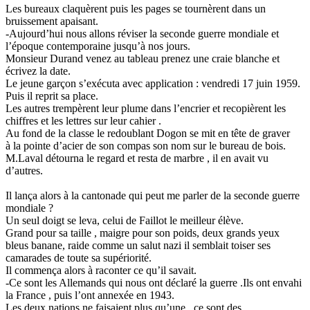
Les bureaux claquèrent puis les pages se tournèrent dans un
bruissement apaisant.
-Aujourd’hui nous allons réviser la seconde guerre mondiale et
l’époque contemporaine jusqu’à nos jours.
Monsieur Durand venez au tableau prenez une craie blanche et
écrivez la date.
Le jeune garçon s’exécuta avec application : vendredi 17 juin 1959.
Puis il reprit sa place.
Les autres trempèrent leur plume dans l’encrier et recopièrent les
chiffres et les lettres sur leur cahier .
Au fond de la classe le redoublant Dogon se mit en tête de graver
à la pointe d’acier de son compas son nom sur le bureau de bois.
M.Laval détourna le regard et resta de marbre , il en avait vu
d’autres.
Il lança alors à la cantonade qui peut me parler de la seconde guerre
mondiale ?
Un seul doigt se leva, celui de Faillot le meilleur élève.
Grand pour sa taille , maigre pour son poids, deux grands yeux
bleus banane, raide comme un salut nazi il semblait toiser ses
camarades de toute sa supériorité.
Il commença alors à raconter ce qu’il savait.
-Ce sont les Allemands qui nous ont déclaré la guerre .Ils ont envahi
la France , puis l’ont annexée en 1943.
Les deux nations ne faisaient plus qu’une , ce sont des