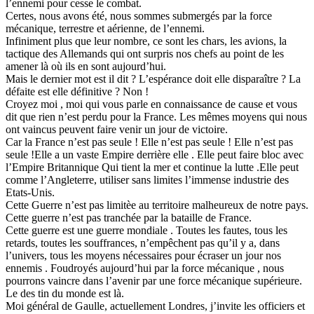
l’ennemi pour cesse le combat.
Certes, nous avons été, nous sommes submergés par la force
mécanique, terrestre et aérienne, de l’ennemi.
Infiniment plus que leur nombre, ce sont les chars, les avions, la
tactique des Allemands qui ont surpris nos chefs au point de les
amener là où ils en sont aujourd’hui.
Mais le dernier mot est il dit ? L’espérance doit elle disparaître ? La
défaite est elle définitive ? Non !
Croyez moi , moi qui vous parle en connaissance de cause et vous
dit que rien n’est perdu pour la France. Les mêmes moyens qui nous
ont vaincus peuvent faire venir un jour de victoire.
Car la France n’est pas seule ! Elle n’est pas seule ! Elle n’est pas
seule !Elle a un vaste Empire derrière elle . Elle peut faire bloc avec
l’Empire Britannique Qui tient la mer et continue la lutte .Elle peut
comme l’Angleterre, utiliser sans limites l’immense industrie des
Etats-Unis.
Cette Guerre n’est pas limitèe au territoire malheureux de notre pays.
Cette guerre n’est pas tranchée par la bataille de France.
Cette guerre est une guerre mondiale . Toutes les fautes, tous les
retards, toutes les souffrances, n’empêchent pas qu’il y a, dans
l’univers, tous les moyens nécessaires pour écraser un jour nos
ennemis . Foudroyés aujourd’hui par la force mécanique , nous
pourrons vaincre dans l’avenir par une force mécanique supérieure.
Le des tin du monde est là.
Moi général de Gaulle, actuellement Londres, j’invite les officiers et