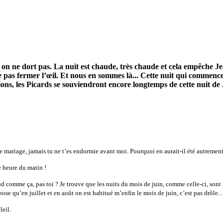
d, on ne dort pas. La nuit est chaude, très chaude et cela empêche 
sse pas fermer l’œil. Et nous en sommes là... Cette nuit qui commen
ions, les Picards se souviendront encore longtemps de cette nuit de 
de mariage, jamais tu ne t’es endormie avant moi. Pourquoi en aurait-il été autrement
ne heure du matin !
ud comme ça, pas toi ? Je trouve que les nuits du mois de juin, comme celle-ci, sont 
se qu’en juillet et en août on est habitué m’enfin le mois de juin, c’est pas drôle...
leil.