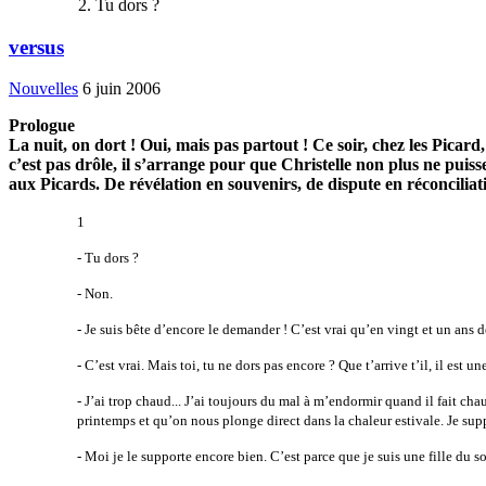
Tu dors ?
versus
Nouvelles
6 juin 2006
Prologue
La nuit, on dort ! Oui, mais pas partout ! Ce soir, chez les Picar
c’est pas drôle, il s’arrange pour que Christelle non plus ne pui
aux Picards. De révélation en souvenirs, de dispute en réconciliat
1
- Tu dors ?
- Non.
- Je suis bête d’encore le demander ! C’est vrai qu’en vingt et un ans 
- C’est vrai. Mais toi, tu ne dors pas encore ? Que t’arrive t’il, il est u
- J’ai trop chaud... J’ai toujours du mal à m’endormir quand il fait cha
printemps et qu’on nous plonge direct dans la chaleur estivale. Je suppo
- Moi je le supporte encore bien. C’est parce que je suis une fille du so