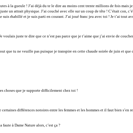
 à la gueule ! J’ai déjà du te le dire au moins cent trente millions de fois mais je v
ste un attrait physique. J’ai couché avec elle sur un coup de tête ! C’était con, c’éta
uis rhabillé et je suis parti en courant. J’ai joué franc jeu avec toi ! Je t’ai tout av
s. Je voulais juste te dire que ce n’est pas parce que je t’aime que j’ai envie de couc
tout que tu ne veuille pas puisque je transpire en cette chaude soirée de juin et que 
ites choses que je supporte difficilement chez toi !
e certaines différences notoires entre les femmes et les hommes et il faut bien s’en
a faute à Dame Nature alors, c’est ça ?