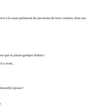
’envoi à la casse prématuré de pas moins de trois voitures, dont une
our que tu puisse grimper dedans !
il y avait...
redoutable épouse !
!