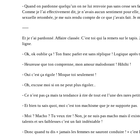
- Quand on pardonne quelqu’un on ne lui renvoie pas sans cesse ses fautes
Comme je l’ai effectivement dit, je n’avais aucun sentiment pour elle, ju
sexuelle retombée, je me suis rendu compte de ce que j’avais fait. Je me s
-----
Et je t’ai pardonné. Affaire classée. C’est toi qui la remets sur le tapi
ligne.
- Ok, ok oublie ça ! Ton franc parler est sans réplique ! Logique après 
- Heureuse que ton comprenne, mon amour malodorant ! Hihihi !
- Oui c’est ça rigole ! Moque toi seulement !
- Oh, excuse moi si on ne peut plus rigoler...
- Ce n’est pas ça mais ta tendance à rire de tout est l’une des rares pet
- Et bien tu sais quoi, moi c’est ton machisme que je ne supporte pas.
- Moi ? Macho ? Tu veux rire ! Non, je ne suis pas macho mais il exist
talents et ses faiblesses c’est un fait indéniable !
- Donc quand tu dis « jamais les femmes ne sauront conduire ! » c’est l