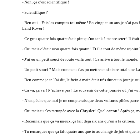
- Non, ça c’est scientifique !
- Scientifique ?
- Ben oui... Fais les comptes toi-même ! En vingt et un ans je n’ai pas 
Land Rover !
- Ce gros quatre fois quatre était pire qu’un tank à manœuvrer ! Il étai
- Oui mais c’était
mon
quatre fois quatre ! Et il a tout de même rejoint
- J’ai eu un petit souci de route voilà tout ! Ca arrive à tout le monde.
- Un petit souci ? Mais comment t’as pu mettre en sinistre total une L
- Ben comme je te l’ai dit, le frein à main était très dur et un jour je sui
- Ca va, ça va ! N’achève pas ! Le souvenir de cette journée où j’ai vu
- N’empêche que moi je ne compterais que deux voitures pliées parce qu
- Oui mais tu t’es rattrapée avec la Chrysler ! Quel carton ! Après ça
- Reconnais que ça va mieux, ça fait déjà six ans qu’on à la citroën.
- Tu remarques que ça fait quatre ans que tu as changé de job et que, a