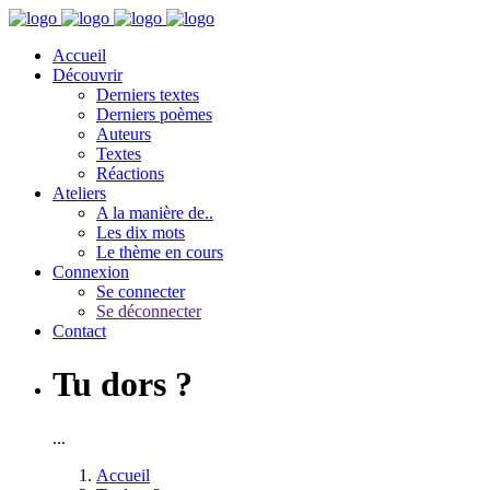
Accueil
Découvrir
Derniers textes
Derniers poèmes
Auteurs
Textes
Réactions
Ateliers
A la manière de..
Les dix mots
Le thème en cours
Connexion
Se connecter
Se déconnecter
Contact
Tu dors ?
...
Accueil