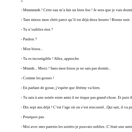
2
- Mmmmmh ! Cette eau m’a fait un bien fou ! Je sens que je vais dorm
- Tant mieux mon chéri parce qu’il est déjà deux heures ! Bonne nuit.
- Tu n’oublies rien ?
- Pardon ?
- Mon bisou...
- Tu es incorrigible ! Allez, approche.
- Mmmh... Merci ! Sans mon bisou je ne sais pas dormir...
- Comme les gosses !
- En parlant de gosse, j’espère que Jérémy va bien.
- Tu sais à une soirée entre amis il ne risque pas grand-chose. Et puis il
- Dix sept ans déjà ! C’est l’age où on s’est rencontré...Qui sait, il va p
- Pourquoi pas.
- Moi avec mes parents les soirées je pouvais oublier...C’était une autr