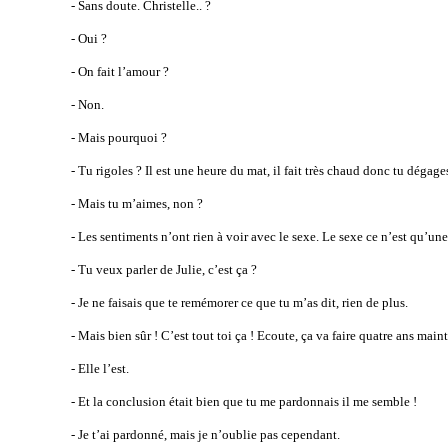
- Sans doute. Christelle.. ?
- Oui ?
- On fait l’amour ?
- Non.
- Mais pourquoi ?
- Tu rigoles ? Il est une heure du mat, il fait très chaud donc tu dégage
- Mais tu m’aimes, non ?
- Les sentiments n’ont rien à voir avec le sexe. Le sexe ce n’est qu’un
- Tu veux parler de Julie, c’est ça ?
- Je ne faisais que te remémorer ce que tu m’as dit, rien de plus.
- Mais bien sûr ! C’est tout toi ça ! Ecoute, ça va faire quatre ans maint
- Elle l’est.
- Et la conclusion était bien que tu me pardonnais il me semble !
- Je t’ai pardonné, mais je n’oublie pas cependant.