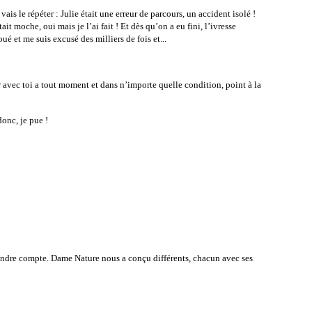
ais le répéter : Julie était une erreur de parcours, un accident isolé !
it moche, oui mais je l’ai fait ! Et dès qu’on a eu fini, l’ivresse
oué et me suis excusé des milliers de fois et...
her avec toi a tout moment et dans n’importe quelle condition, point à la
donc, je pue !
 rendre compte. Dame Nature nous a conçu différents, chacun avec ses