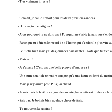
- T’es vraiment injuste !
-----
- Cela dit, je salue l’effort pour les deux premières années !
- Dors va, tu me fatigues !
- Alors pourquoi tu ne dors pas ? Pourquoi ne t’ai-je jamais vue t’end
- Parce que tu détiens le record de « l’home qui s’endort le plus vite 
- Peut-être bien mais j’ai des journées harassantes... Note que tu n’en as
- Mais oui !
- Je t’assure ! C’est pas une belle preuve d’amour ça ?
- Une autre serait de te rendre compte qu’a une heure et demi du matin, j
- Mais je n’y arrive pas ! Puis j’ai chaud.
- Je sais mais la fenêtre est grande ouverte, la couette est roulée en bou
- Sais pas. Je boirais bien quelque chose de frais...
- Tu trouveras la cuisine ?