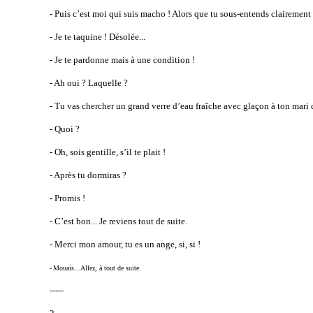
- Puis c’est moi qui suis macho ! Alors que tu sous-entends clairemen
- Je te taquine ! Désolée...
- Je te pardonne mais à une condition !
- Ah oui ? Laquelle ?
- Tu vas chercher un grand verre d’eau fraîche avec glaçon à ton mari 
- Quoi ?
- Oh, sois gentille, s’il te plait !
- Après tu dormiras ?
- Promis !
- C’est bon... Je reviens tout de suite.
- Merci mon amour, tu es un ange, si, si !
-
Mouais...Allez, à tout de suite.
-----