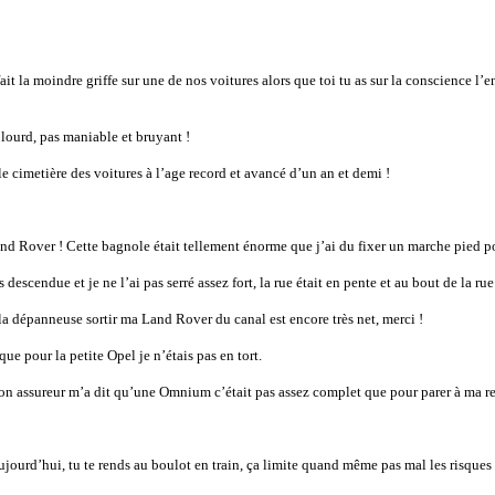
fait la moindre griffe sur une de nos voitures alors que toi tu as sur la conscience l
t lourd, pas maniable et bruyant !
 le cimetière des voitures à l’age record et avancé d’un an et demi !
and Rover ! Cette bagnole était tellement énorme que j’ai du fixer un marche pied p
s descendue et je ne l’ai pas serré assez fort, la rue était en pente et au bout de la rue 
 la dépanneuse sortir ma Land Rover du canal est encore très net, merci !
e pour la petite Opel je n’étais pas en tort.
, mon assureur m’a dit qu’une Omnium c’était pas assez complet que pour parer à ma 
ujourd’hui, tu te rends au boulot en train, ça limite quand même pas mal les risques 