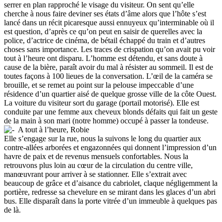
serrer en plan rapproché le visage du visiteur. On sent qu’elle
cherche à nous faire deviner ses états d’âme alors que l’hôte s’est
lancé dans un récit picaresque aussi ennuyeux qu’interminable où il
est question, d’après ce qu’on peut en saisir de querelles avec la
police, d’actrice de cinéma, de bétail échappé du train et d’autres
choses sans importance. Les traces de crispation qu’on avait pu voir
tout à l’heure ont disparu. L’homme est détendu, et sans doute à
cause de la bière, paraît avoir du mal à résister au sommeil. Il est de
toutes façons à 100 lieues de la conversation. L’œil de la caméra se
brouille, et se remet au point sur la pelouse impeccable d’une
résidence d’un quartier aisé de quelque grosse ville de la côte Ouest.
La voiture du visiteur sort du garage (portail motorisé). Elle est
conduite par une femme aux cheveux blonds défaits qui fait un geste
de la main à son mari (notre homme) occupé à passer la tondeuse.
A tout à l’heure, Robie
Elle s’engage sur la rue, nous la suivons le long du quartier aux
contre-allées arborées et engazonnées qui donnent l’impression d’un
havre de paix et de revenus mensuels confortables. Nous la
retrouvons plus loin au cœur de la circulation du centre ville,
manœuvrant pour arriver à se stationner. Elle s’extrait avec
beaucoup de grâce et d’aisance du cabriolet, claque négligemment la
portière, redresse sa chevelure en se mirant dans les glaces d’un abri
bus. Elle disparaît dans la porte vitrée d’un immeuble à quelques pas
de là.