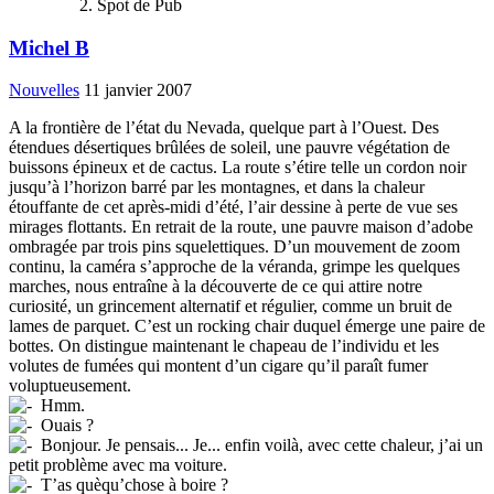
Spot de Pub
Michel B
Nouvelles
11 janvier 2007
A la frontière de l’état du Nevada, quelque part à l’Ouest. Des
étendues désertiques brûlées de soleil, une pauvre végétation de
buissons épineux et de cactus. La route s’étire telle un cordon noir
jusqu’à l’horizon barré par les montagnes, et dans la chaleur
étouffante de cet après-midi d’été, l’air dessine à perte de vue ses
mirages flottants. En retrait de la route, une pauvre maison d’adobe
ombragée par trois pins squelettiques. D’un mouvement de zoom
continu, la caméra s’approche de la véranda, grimpe les quelques
marches, nous entraîne à la découverte de ce qui attire notre
curiosité, un grincement alternatif et régulier, comme un bruit de
lames de parquet. C’est un rocking chair duquel émerge une paire de
bottes. On distingue maintenant le chapeau de l’individu et les
volutes de fumées qui montent d’un cigare qu’il paraît fumer
voluptueusement.
Hmm.
Ouais ?
Bonjour. Je pensais... Je... enfin voilà, avec cette chaleur, j’ai un
petit problème avec ma voiture.
T’as quèqu’chose à boire ?