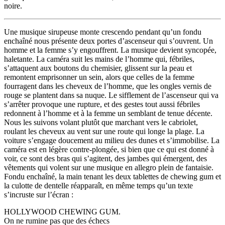
noire.
Une musique sirupeuse monte crescendo pendant qu’un fondu
enchaîné nous présente deux portes d’ascenseur qui s’ouvrent. Un
homme et la femme s’y engouffrent. La musique devient syncopée,
haletante. La caméra suit les mains de l’homme qui, fébriles,
s’attaquent aux boutons du chemisier, glissent sur la peau et
remontent emprisonner un sein, alors que celles de la femme
fourragent dans les cheveux de l’homme, que les ongles vernis de
rouge se plantent dans sa nuque. Le sifflement de l’ascenseur qui va
s’arrêter provoque une rupture, et des gestes tout aussi fébriles
redonnent à l’homme et à la femme un semblant de tenue décente.
Nous les suivons volant plutôt que marchant vers le cabriolet,
roulant les cheveux au vent sur une route qui longe la plage. La
voiture s’engage doucement au milieu des dunes et s’immobilise. La
caméra est en légère contre-plongée, si bien que ce qui est donné à
voir, ce sont des bras qui s’agitent, des jambes qui émergent, des
vêtements qui volent sur une musique en allegro plein de fantaisie.
Fondu enchaîné, la main tenant les deux tablettes de chewing gum et
la culotte de dentelle réapparaît, en même temps qu’un texte
s’incruste sur l’écran :
HOLLYWOOD CHEWING GUM.
On ne rumine pas que des échecs