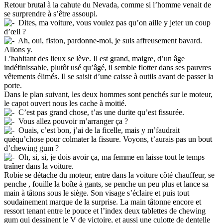
Retour brutal à la cahute du Nevada, comme si l’homme venait de
se surprendre à s’être assoupi.
Dites, ma voiture, vous voulez pas qu’on aille y jeter un coup
d’œil ?
Ah, oui, fiston, pardonne-moi, je suis affreusement bavard.
Allons y.
L’habitant des lieux se lève. Il est grand, maigre, d’un âge
indéfinissable, plutôt usé qu’âgé, il semble flotter dans ses pauvres
vêtements élimés. Il se saisit d’une caisse à outils avant de passer la
porte.
Dans le plan suivant, les deux hommes sont penchés sur le moteur,
le capot ouvert nous les cache à moitié.
C’est pas grand chose, t’as une durite qu’est fissurée.
Vous allez pouvoir m’arranger ça ?
Ouais, c’est bon, j’ai de la ficelle, mais y m’faudrait
quèqu’chose pour colmater la fissure. Voyons, t’aurais pas un bout
d’chewing gum ?
Oh, si, si, je dois avoir ça, ma femme en laisse tout le temps
traîner dans la voiture.
Robie se détache du moteur, entre dans la voiture côté chauffeur, se
penche , fouille la boîte à gants, se penche un peu plus et lance sa
main à tâtons sous le siège. Son visage s’éclaire et puis tout
soudainement marque de la surprise. La main tâtonne encore et
ressort tenant entre le pouce et l’index deux tablettes de chewing
gum qui dessinent le V de victoire, et aussi une culotte de dentelle