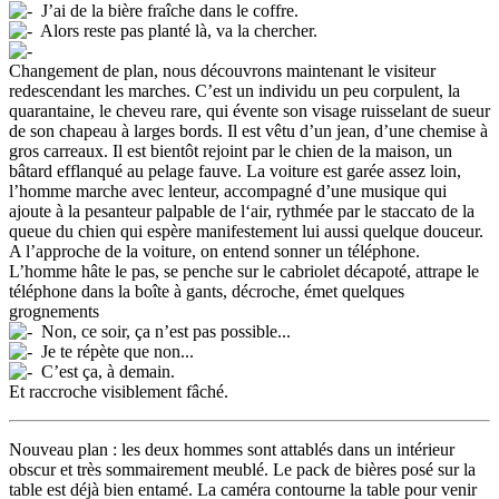
J’ai de la bière fraîche dans le coffre.
Alors reste pas planté là, va la chercher.
Changement de plan, nous découvrons maintenant le visiteur
redescendant les marches. C’est un individu un peu corpulent, la
quarantaine, le cheveu rare, qui évente son visage ruisselant de sueur
de son chapeau à larges bords. Il est vêtu d’un jean, d’une chemise à
gros carreaux. Il est bientôt rejoint par le chien de la maison, un
bâtard efflanqué au pelage fauve. La voiture est garée assez loin,
l’homme marche avec lenteur, accompagné d’une musique qui
ajoute à la pesanteur palpable de l‘air, rythmée par le staccato de la
queue du chien qui espère manifestement lui aussi quelque douceur.
A l’approche de la voiture, on entend sonner un téléphone.
L’homme hâte le pas, se penche sur le cabriolet décapoté, attrape le
téléphone dans la boîte à gants, décroche, émet quelques
grognements
Non, ce soir, ça n’est pas possible...
Je te répète que non...
C’est ça, à demain.
Et raccroche visiblement fâché.
Nouveau plan : les deux hommes sont attablés dans un intérieur
obscur et très sommairement meublé. Le pack de bières posé sur la
table est déjà bien entamé. La caméra contourne la table pour venir