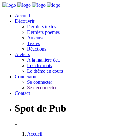
Accueil
Découvrir
Derniers textes
Derniers poèmes
Auteurs
Textes
Réactions
Ateliers
A la manière de..
Les dix mots
Le thème en cours
Connexion
Se connecter
Se déconnecter
Contact
Spot de Pub
...
Accueil