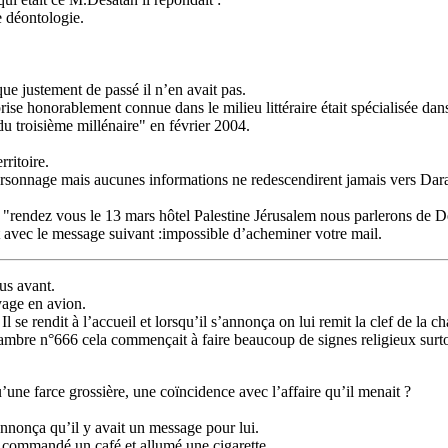
re déontologie.
que justement de passé il n’en avait pas.
prise honorablement connue dans le milieu littéraire était spécialisée 
du troisième millénaire" en février 2004.
rritoire.
 personnage mais aucunes informations ne redescendirent jamais vers Darant 
t. "rendez vous le 13 mars hôtel Palestine Jérusalem nous parlerons de
t avec le message suivant :impossible d’acheminer votre mail.
us avant.
oyage en avion.
. Il se rendit à l’accueil et lorsqu’il s’annonça on lui remit la clef de la 
 chambre n°666 cela commençait à faire beaucoup de signes religieux surtout
 qu’une farce grossière, une coïncidence avec l’affaire qu’il menait ?
 annonça qu’il y avait un message pour lui.
 commandé un café et allumé une cigarette.