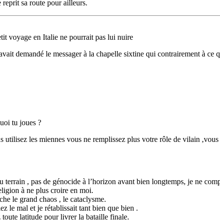
reprit sa route pour ailleurs.
tit voyage en Italie ne pourrait pas lui nuire
vait demandé le messager à la chapelle sixtine qui contrairement à ce qu
uoi tu joues ?
us utilisez les miennes vous ne remplissez plus votre rôle de vilain ,vou
 du terrain , pas de génocide à l’horizon avant bien longtemps, je ne com
eligion à ne plus croire en moi.
che le grand chaos , le cataclysme.
z le mal et je rétablissait tant bien que bien .
toute latitude pour livrer la bataille finale.