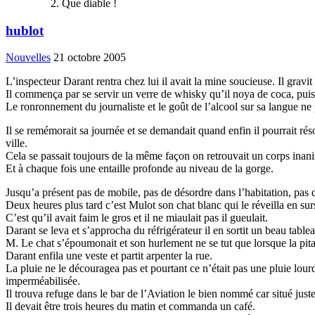
Que diable !
hublot
Nouvelles
21 octobre 2005
L’inspecteur Darant rentra chez lui il avait la mine soucieuse. Il gravit
Il commença par se servir un verre de whisky qu’il noya de coca, puis il
Le ronronnement du journaliste et le goût de l’alcool sur sa langue ne 
Il se remémorait sa journée et se demandait quand enfin il pourrait ré
ville.
Cela se passait toujours de la même façon on retrouvait un corps inanim
Et à chaque fois une entaille profonde au niveau de la gorge.
Jusqu’a présent pas de mobile, pas de désordre dans l’habitation, pas d
Deux heures plus tard c’est Mulot son chat blanc qui le réveilla en sur
C’est qu’il avait faim le gros et il ne miaulait pas il gueulait.
Darant se leva et s’approcha du réfrigérateur il en sortit un beau tabl
M. Le chat s’époumonait et son hurlement ne se tut que lorsque la pita
Darant enfila une veste et partit arpenter la rue.
La pluie ne le découragea pas et pourtant ce n’était pas une pluie lou
imperméabilisée.
Il trouva refuge dans le bar de l’Aviation le bien nommé car situé juste
Il devait être trois heures du matin et commanda un café.