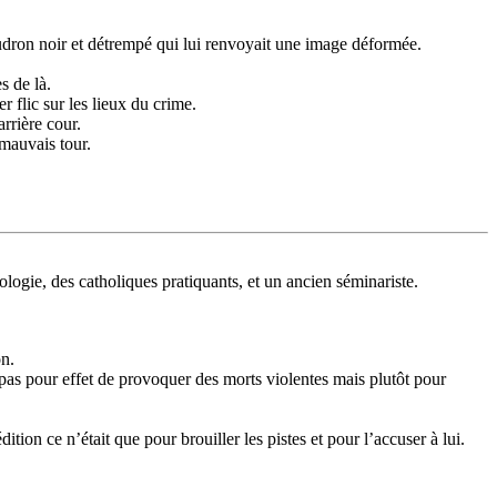
goudron noir et détrempé qui lui renvoyait une image déformée.
s de là.
r flic sur les lieux du crime.
arrière cour.
 mauvais tour.
ologie, des catholiques pratiquants, et un ancien séminariste.
on.
t pas pour effet de provoquer des morts violentes mais plutôt pour
tion ce n’était que pour brouiller les pistes et pour l’accuser à lui.