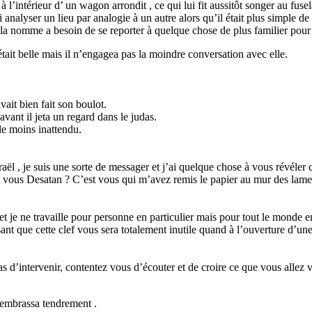
à l’intérieur d’ un wagon arrondit , ce qui lui fit aussitôt songer au fus
nalyser un lieu par analogie à un autre alors qu’il était plus simple de l
 la nomme a besoin de se reporter à quelque chose de plus familier pou
était belle mais il n’engagea pas la moindre conversation avec elle.
avait bien fait son boulot.
avant il jeta un regard dans le judas.
le moins inattendu.
sraël , je suis une sorte de messager et j’ai quelque chose à vous révéler
st vous Desatan ? C’est vous qui m’avez remis le papier au mur des lame
et je ne travaille pour personne en particulier mais pour tout le monde e
nt que cette clef vous sera totalement inutile quand à l’ouverture d’une 
s d’intervenir, contentez vous d’écouter et de croire ce que vous alle
’embrassa tendrement .