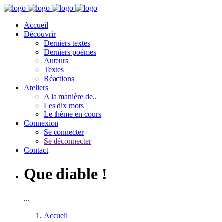
Accueil
Découvrir
Derniers textes
Derniers poèmes
Auteurs
Textes
Réactions
Ateliers
A la manière de..
Les dix mots
Le thème en cours
Connexion
Se connecter
Se déconnecter
Contact
Que diable !
...
Accueil