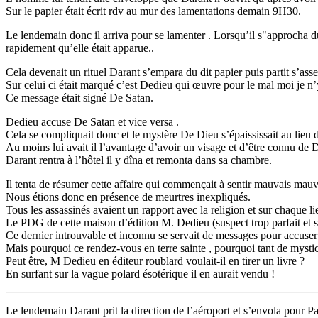
Sur le papier était écrit rdv au mur des lamentations demain 9H30.
Le lendemain donc il arriva pour se lamenter . Lorsqu’il s"approcha du
rapidement qu’elle était apparue..
Cela devenait un rituel Darant s’empara du dit papier puis partit s’asseo
Sur celui ci était marqué c’est Dedieu qui œuvre pour le mal moi je n’y
Ce message était signé De Satan.
Dedieu accuse De Satan et vice versa .
Cela se compliquait donc et le mystère De Dieu s’épaississait au lieu de
Au moins lui avait il l’avantage d’avoir un visage et d’être connu de D
Darant rentra à l’hôtel il y dîna et remonta dans sa chambre.
Il tenta de résumer cette affaire qui commençait à sentir mauvais mauva
Nous étions donc en présence de meurtres inexpliqués.
Tous les assassinés avaient un rapport avec la religion et sur chaque l
Le PDG de cette maison d’édition M. Dedieu (suspect trop parfait et 
Ce dernier introuvable et inconnu se servait de messages pour accuse
Mais pourquoi ce rendez-vous en terre sainte , pourquoi tant de mysti
Peut être, M Dedieu en éditeur roublard voulait-il en tirer un livre ?
En surfant sur la vague polard ésotérique il en aurait vendu !
Le lendemain Darant prit la direction de l’aéroport et s’envola pour Pa