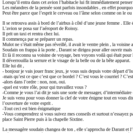
Lorsqu’il entra dans cet avion l’habitacle lui fit immédiatement penser 
Les méandres de la pensée sont parfois insondables , en effet pourquoi a
Peut être parce que l’esprit le cerveau ou l’âme selon comme on le ou
Il se retrouva assis à bord de l’airbus à côté d’une jeune femme . Elle 
L’avion se posa sur l’aéroport de Roissy.
Il prit un taxi et rentra chez lui.
Il commença par se préparer un repas.
Mulot ne s’était même pas réveillé, il avait le ventre plein , la voisine 
Soudain on frappa à la porte , Darant se dirigea pour aller ouvrir mais 
Et là il reconnu sa voisine de voyage, ben voyons voilà qui était pour 
Il déverrouilla la serrure et le visage de la belle ou de la bête apparut.
Elle lui dit ,
- bonjour je vais jouer franc jeux, je vous suis depuis votre départ d’I
-mais qu’est ce que c’est que ce bordel ? C’est vous le courriel ? C’e
-alors dans l’ordre : non, non, oui.
-quel est votre rôle, pour qui travaillez vous ?
-Comme je vous l’ai dit je suis une sorte de messager, d’intermédiaire 
Je suis venu pour vous donner la clef de votre énigme tout en vous disa
l’ouverture de votre esprit .
-Tout ceci est bien énigmatique
-Vous comprendrez si vous suivez mes conseils et surtout n’essayez pa
place Saint Pierre puis à la chapelle Sixtine.
La messagère soudain changea de ton , elle s’approcha de Darant et l