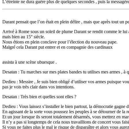
L’étreinte ne dura guère plus de quelques secondes , puis la messagère 
Darant pensait que l’on était en plein délire , mais que après tout un pe
Arrivé à Rome sous un soleil de plume Darant se rendit comme le lui a
mais bien au 15° siècle.
Nous étions en plein conclave pour l’élection du nouveau pape.
Malgré cela Darant put entrer et en compagnie des cardinaux
assista à une scène ubuesque .
Desatan : Tu marches sur mes plates bandes tu utilises mes armes , à q
Dedieu : Messire , Je suis bien obligé d’utiliser vos armes puisque vo
pas je vois très clair dans vos intentions.
Desatan : Très bien et quelles sont elles ?
Dedieu : Vous laissez s’installer le bien partout, la démocratie gagne
En agissant de la sorte vous poussez les peuples à se détourner de la r
Et un jour lorsque ils seront totalement désarmés, vous mettrez en mar
Il n’y a pas si longtemps de cela nous travaillions de concert vous faisie
Si vous ne faites plus le mal je risque de disparaître et alors vous aurez 