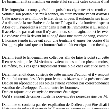
Le barman remit sa machine en route et lui servit 2 cafés comme d’ha
Il les ingurgita accompagnés d’une puis deux cigarettes et se remit en 
Soudain son portable se mit à sonner, un autre meurtre venait d’avoir l
Cette nouvelle avait fini de le tirer de sa torpeur, il enfourcha ses jamb
Au détour de la rue Barbe et de la rue Tabaga il vit la lumière dispensée
Alors qu’il s’apprêtait à entrer dans le hall de l’immeuble il lui sembl
Il accéléra le pas mais non il n’y avait rien, son imagination et les é
Le cadavre était là devant lui allongé dans une marre de sang, comme d
L’homme étendu ici devait avoir une trentaine d’année, les copies d’hist
On appris plus tard que cet homme était en fait enseignant en théologi
Darant réunit le lendemain ses collègues afin de faire le point sur cette 
Il en ressortit que les 34 victimes avaient toutes un lien plus ou moins
De même, tous ces gens disposaient d’une bible chez eux et ce livre pr
Darant se rendit donc au siège de cette maison d’édition et il y renco
Darant lui raconta les décès pour le moins bizarres, et la présence da
Dedieu lui répondit que ses bibles étaient vendues par correspondance e
vocation de développer l’amour entre les hommes.
Dedieu rajouta que ce style de meurtres était signé.
Qu’il s’agissait de crimes rituels ne pouvant être perpétrés que par M. 
Darant ne se contenta pas des explication de Dedieu , peut être disait il l
Mais tout de même il accusait M.Desatan et lorsque on lui demandait q