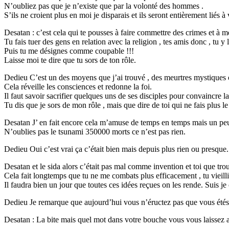
N’oubliez pas que je n’existe que par la volonté des hommes .
S’ils ne croient plus en moi je disparais et ils seront entièrement liés à
Desatan : c’est cela qui te pousses à faire commettre des crimes et à me
Tu fais tuer des gens en relation avec la religion , tes amis donc , tu y 
Puis tu me désignes comme coupable !!!
Laisse moi te dire que tu sors de ton rôle.
Dedieu C’est un des moyens que j’ai trouvé , des meurtres mystiques 
Cela réveille les consciences et redonne la foi.
Il faut savoir sacrifier quelques uns de ses disciples pour convaincre l
Tu dis que je sors de mon rôle , mais que dire de toi qui ne fais plus 
Desatan J’ en fait encore cela m’amuse de temps en temps mais un pe
N’oublies pas le tsunami 350000 morts ce n’est pas rien.
Dedieu Oui c’est vrai ça c’était bien mais depuis plus rien ou presque.
Desatan et le sida alors c’était pas mal comme invention et toi que trou
Cela fait longtemps que tu ne me combats plus efficacement , tu vieilli
Il faudra bien un jour que toutes ces idées reçues on les rende. Suis je
Dedieu Je remarque que aujourd’hui vous n’éructez pas que vous étés ha
Desatan : La bite mais quel mot dans votre bouche vous vous laissez al