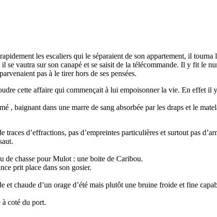
 rapidement les escaliers qui le séparaient de son appartement, il tourna l
 se vautra sur son canapé et se saisit de la télécommande. Il y fit le nu
parvenaient pas à le tirer hors de ses pensées.
soudre cette affaire qui commençait à lui empoisonner la vie. En effet i
é , baignant dans une marre de sang absorbée par les draps et le matelas 
e traces d’effractions, pas d’empreintes particulières et surtout pas d’a
saut.
eau de chasse pour Mulot : une boite de Caribou.
nce prit place dans son gosier.
rde et chaude d’un orage d’été mais plutôt une bruine froide et fine capa
 à coté du port.