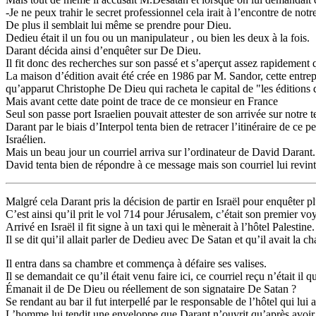
-Je ne peux trahir le secret professionnel cela irait à l’encontre de not
De plus il semblait lui même se prendre pour Dieu.
Dedieu était il un fou ou un manipulateur , ou bien les deux à la fois.
Darant décida ainsi d’enquêter sur De Dieu.
Il fit donc des recherches sur son passé et s’aperçut assez rapidement 
La maison d’édition avait été crée en 1986 par M. Sandor, cette entre
qu’apparut Christophe De Dieu qui racheta le capital de "les éditions 
Mais avant cette date point de trace de ce monsieur en France
Seul son passe port Israelien pouvait attester de son arrivée sur notre te
Darant par le biais d’Interpol tenta bien de retracer l’itinéraire de ce
Israélien.
Mais un beau jour un courriel arriva sur l’ordinateur de David Daran
David tenta bien de répondre à ce message mais son courriel lui revin
Malgré cela Darant pris la décision de partir en Israël pour enquêter pl
C’est ainsi qu’il prit le vol 714 pour Jérusalem, c’était son premier v
Arrivé en Israël il fit signe à un taxi qui le mènerait à l’hôtel Palestine
Il se dit qui’il allait parler de Dedieu avec De Satan et qu’il avait la
Il entra dans sa chambre et commença à défaire ses valises.
Il se demandait ce qu’il était venu faire ici, ce courriel reçu n’était il
Émanait il de De Dieu ou réellement de son signataire De Satan ?
Se rendant au bar il fut interpellé par le responsable de l’hôtel qui lui
L’homme lui tendit une enveloppe que Darant n’ouvrit qu’après avoir