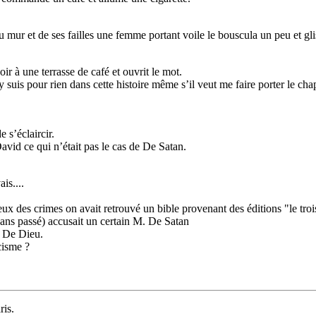
 mur et de ses failles une femme portant voile le bouscula un peu et gli
ir à une terrasse de café et ouvrit le mot.
 suis pour rien dans cette histoire même s’il veut me faire porter le cha
 s’éclaircir.
avid ce qui n’était pas le cas de De Satan.
is....
ieux des crimes on avait retrouvé un bible provenant des éditions "le tro
sans passé) accusait un certain M. De Satan
r De Dieu.
cisme ?
ris.