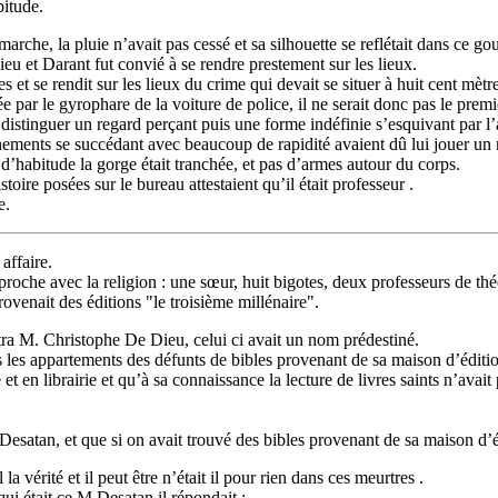
bitude.
marche, la pluie n’avait pas cessé et sa silhouette se reflétait dans ce 
ieu et Darant fut convié à se rendre prestement sur les lieux.
es et se rendit sur les lieux du crime qui devait se situer à huit cent mètre
 par le gyrophare de la voiture de police, il ne serait donc pas le premie
a distinguer un regard perçant puis une forme indéfinie s’esquivant par l’
vènements se succédant avec beaucoup de rapidité avaient dû lui jouer un
’habitude la gorge était tranchée, et pas d’armes autour du corps.
oire posées sur le bureau attestaient qu’il était professeur .
e.
affaire.
 proche avec la religion : une sœur, huit bigotes, deux professeurs de thé
ovenait des éditions "le troisième millénaire".
ntra M. Christophe De Dieu, celui ci avait un nom prédestiné.
ns les appartements des défunts de bibles provenant de sa maison d’éditi
t en librairie et qu’à sa connaissance la lecture de livres saints n’avai
Desatan, et que si on avait trouvé des bibles provenant de sa maison d’édi
a vérité et il peut être n’était il pour rien dans ces meurtres .
ui était ce M.Desatan il répondait :