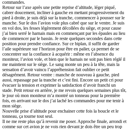
commandes.
Retour sur l’axe après une petite reprise d’altitude, léger piqué,
cabrer doucement, incliner à gauche en mettant progressivement du
pied à droite, je suis déjà sur la tranche, commencer à pousser sur le
manche. Sur le dos l’avion vole plus cabré que sur le ventre. Je suis
en vol dos, les fesses légèrement décollées du siège, et pour cause
j’ai bien serré le harnais mais en commençant par les épaules au lieu
de commencer par le bassin. Je reste quelques secondes dans cette
position pour prendre confiance. Sur ce biplan, il suffit de garder
l’aile supérieure sur l’horizon pour être en palier, ça permet de se
concentrer sur la confiance à acquérir : même en l’absence du
moniteur, l’avion vole, et bien que le harnais ne soit pas bien réglé il
me maintient sur le siège. Le sang monte un peu à la tête, mais la
sensation d’avoir vaincu l’appréhension fait oublier ce petit
désagrément. Retour ventre : manche de nouveau à gauche, pied
aussi, repassage par la tranche et c’est fini. Encore un petit cri pour
évacuer la tension et exprimer la satisfaction d’avoir franchi un
stade. Petit retour en arrière, je me revois quelques semaines plus tôt,
le jour où mon moniteur m’a montré un tonneau pour la première
fois, en arrivant sur le dos j’ai laché les commandes pour me tenir à
mon siège.
Nouvelle prise d’altitude pour enchainer cette fois la boucle et le
tonneau, ça tourne tout seul.
Il ne me reste plus qu’à revenir me poser. Approche finale, arrondi et
comme sur cet avion je ne vois rien devant je dois être un peu trop