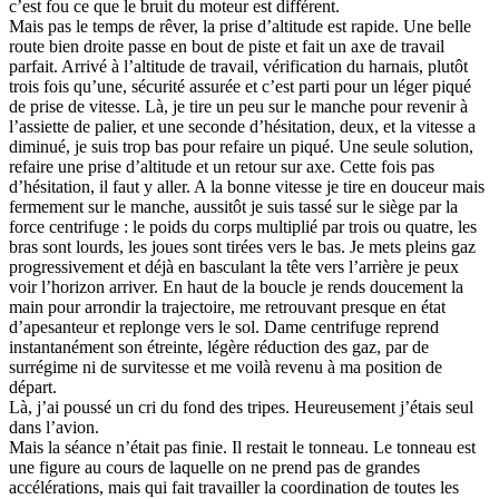
c’est fou ce que le bruit du moteur est différent.
Mais pas le temps de rêver, la prise d’altitude est rapide. Une belle
route bien droite passe en bout de piste et fait un axe de travail
parfait. Arrivé à l’altitude de travail, vérification du harnais, plutôt
trois fois qu’une, sécurité assurée et c’est parti pour un léger piqué
de prise de vitesse. Là, je tire un peu sur le manche pour revenir à
l’assiette de palier, et une seconde d’hésitation, deux, et la vitesse a
diminué, je suis trop bas pour refaire un piqué. Une seule solution,
refaire une prise d’altitude et un retour sur axe. Cette fois pas
d’hésitation, il faut y aller. A la bonne vitesse je tire en douceur mais
fermement sur le manche, aussitôt je suis tassé sur le siège par la
force centrifuge : le poids du corps multiplié par trois ou quatre, les
bras sont lourds, les joues sont tirées vers le bas. Je mets pleins gaz
progressivement et déjà en basculant la tête vers l’arrière je peux
voir l’horizon arriver. En haut de la boucle je rends doucement la
main pour arrondir la trajectoire, me retrouvant presque en état
d’apesanteur et replonge vers le sol. Dame centrifuge reprend
instantanément son étreinte, légère réduction des gaz, par de
surrégime ni de survitesse et me voilà revenu à ma position de
départ.
Là, j’ai poussé un cri du fond des tripes. Heureusement j’étais seul
dans l’avion.
Mais la séance n’était pas finie. Il restait le tonneau. Le tonneau est
une figure au cours de laquelle on ne prend pas de grandes
accélérations, mais qui fait travailler la coordination de toutes les