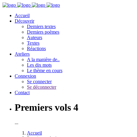
Accueil
Découvrir
Derniers textes
Derniers poèmes
Auteurs
Textes
Réactions
Ateliers
A la manière de..
Les dix mots
Le thème en cours
Connexion
Se connecter
Se déconnecter
Contact
Premiers vols 4
...
Accueil