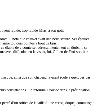
souvent rapide, trop rapide hélas, à son goût.
icomte. Il nota que celui-ci avait une belle stature. Ses épaules
n arme toujours pointée à bout de bras.
 ce diable de vicomte se redressait lentement en titubant, se
rme avec difficulté, en le visant, lui, Gilbert de Froissac, baron
n masque, ainsi que son chapeau, avaient roulé à quelques pas
leurs constatations. On retourna Froissac dans la précipitation.
nt percé d’un orifice de la taille d’une cerise, duquel commençait