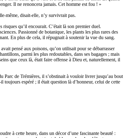
 venger. Il ne renoncera jamais. Cet homme est fou ! »
lle-même, disait-elle, n’y survivrait pas.
s risques qu’il encourait. C’était là son premier duel.
 sciences. Passionné de botanique, les plants les plus rares des
ant. En plus de cela, il répugnait à soutenir la vue du sang.
avait pensé aux poisons, qu’on utilisait pour se débarrasser
hantillons, parmi les plus redoutables, dans ses bagages ; mais
eins que ceux là, était faire offense à Dieu et, naturellement, il
du Parc de Trémières, il s’obstinait à vouloir livrer jusqu’au bout
l toujours espéré ; il était question là d’honneur, celui de cette
coudre à cette heure, dans un décor d’une fascinante beauté :