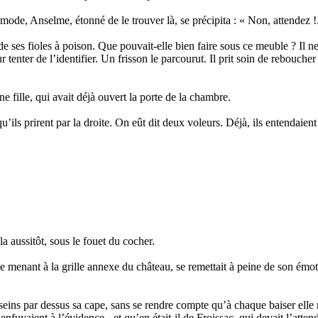
de, Anselme, étonné de le trouver là, se précipita : « Non, attendez !..
de ses fioles à poison. Que pouvait-elle bien faire sous ce meuble ? Il ne 
r tenter de l’identifier. Un frisson le parcourut. Il prit soin de rebouch
 fille, qui avait déjà ouvert la porte de la chambre.
u’ils prirent par la droite. On eût dit deux voleurs. Déjà, ils entendaient
a aussitôt, sous le fouet du cocher.
e menant à la grille annexe du château, se remettait à peine de son émoti
 seins par dessus sa cape, sans se rendre compte qu’à chaque baiser elle 
s’enfuyaient à l’évidence - et qu’en était-il de Froissac, qui devait l’atte