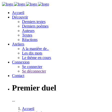
Accueil
Découvrir
Derniers textes
Derniers poèmes
Auteurs
Textes
Réactions
Ateliers
A la manière de..
Les dix mots
Le thème en cours
Connexion
Se connecter
Se déconnecter
Contact
Premier duel
...
Accueil