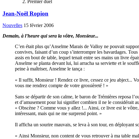
Premier duel
Jean-Noël Ropion
Nouvelles
15 février 2006
Demain, à l’heure qui sera la vôtre, Monsieur...
C’en était plus qu’Anselme Marais de Valloy ne pouvait supporte
convives, faisant d’un coup s’interrompre les bavardages. Tous l
assis en bout de table, lequel tenait entre ses mains un livre épa
Anselme se planta devant lui, lui arracha sa serviette et le souf
peine à maîtriser, Anselme le tança :
« Il suffit, Monsieur ! Rendez ce livre, cessez ce jeu abject... 
vous me rendrez compte de votre grossièreté ! »
Sans se départir de son calme, le baron de Trémières reposa l’ouv
et d’amusement pour lui signifier combien il ne le considérait 
« Obscène ? Comme vous y allez !... Ainsi, ce livre est le vôtre,
intéressant, mais qui ne me surprend point. »
Il afficha un sourire mauvais, se leva à son tour, en déployant so
« Ainsi Monsieur, non content de vous retrouver à ma table malgr