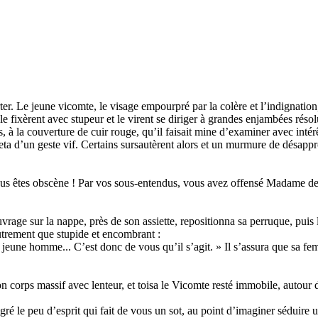
r. Le jeune vicomte, le visage empourpré par la colère et l’indignatio
e fixèrent avec stupeur et le virent se diriger à grandes enjambées réso
is, à la couverture de cuir rouge, qu’il faisait mine d’examiner avec intér
fleta d’un geste vif. Certains sursautèrent alors et un murmure de désapp
Vous êtes obscène ! Par vos sous-entendus, vous avez offensé Madame de F
rage sur la nappe, près de son assiette, repositionna sa perruque, puis 
autrement que stupide et encombrant :
 jeune homme... C’est donc de vous qu’il s’agit. » Il s’assura que sa fem
n corps massif avec lenteur, et toisa le Vicomte resté immobile, autour du
é le peu d’esprit qui fait de vous un sot, au point d’imaginer séduire u