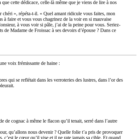
 que cette dédicace, celle-là même que je viens de lire à nos
chéri », répéta-t-il. « Quel amant ridicule vous faites, mon
us à faire et vous vous chagrinez de la voir en si mauvaise
onsieur, à vous voir si pâle, j’ai de la peine pour vous. Seriez-
ents de Madame de Froissac à ses devoirs d’épouse ? Dans ce
’une voix frémissante de haine :
»
es qui se reflétait dans les verroteries des lustres, dans l’or des
leurait.
de de cognac à même le flacon qu’il tenait, serré dans l’autre
our, qu’allons nous devenir ? Quelle folie t’a pris de provoquer
, c’est le cœur qu’il vise et il ne rate jamais sa cible. Et quand