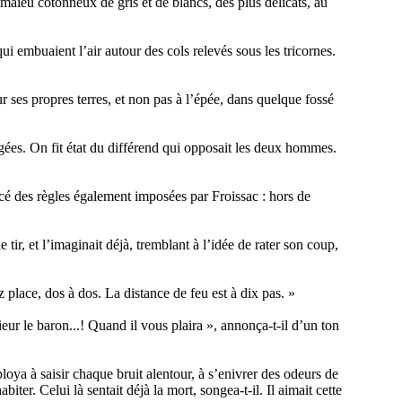
maïeu cotonneux de gris et de blancs, des plus délicats, au
ui embuaient l’air autour des cols relevés sous les tricornes.
ur ses propres terres, et non pas à l’épée, dans quelque fossé
rgées. On fit état du différend qui opposait les deux hommes.
oncé des règles également imposées par Froissac : hors de
e tir, et l’imaginait déjà, tremblant à l’idée de rater son coup,
 place, dos à dos. La distance de feu est à dix pas. »
sieur le baron...! Quand il vous plaira », annonça-t-il d’un ton
oya à saisir chaque bruit alentour, à s’enivrer des odeurs de
ter. Celui là sentait déjà la mort, songea-t-il. Il aimait cette