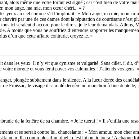
nt, alors même que votre forfait est signé ; car c’est bien de votre main
ther, mon ange, ma mie, mon cœur chéri... » ?
 les yeux au ciel comme s’il l’implorait : « Mon ange, ma mie, mon cœur 
ur chaviré par une de ces dames dont la réputation de courtisane n’est pl
 tous ici seraient d’accord pour le dire si je le leur demandais. Allons, M
rible. A moins que vous ne souffriez d’entendre rapporter les manquem
us d’un que cette affaire contrarie, croyez le. »
ans les yeux. Il n’y vit que cynisme et vulgarité. Sans ciller, il dit, d
de votre morgue et vous ferai payer vos calomnies ! J’attends vos gens. 
 manger, plongée subitement dans le silence. A la lueur dorée des candélabr
er de Froissac, le visage dissimulé derrière un mouchoir à fine dentelle, p
ranle de la fenêtre de sa chambre. « Je le tuerai ! » Il s’enfila une rasa
.
tements et se serrait contre lui, chancelante : « Mon amour, mon cher am
la peur. Il a connu plus d’un duel ; c’est lui qui te tuera ! A chaque fois