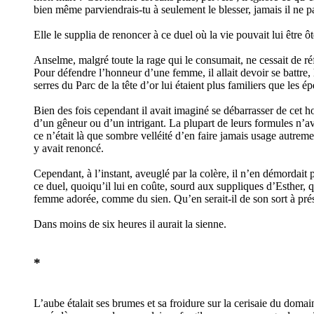
bien même parviendrais-tu à seulement le blesser, jamais il ne p
Elle le supplia de renoncer à ce duel où la vie pouvait lui être ôt
Anselme, malgré toute la rage qui le consumait, ne cessait de réflé
Pour défendre l’honneur d’une femme, il allait devoir se battre, 
serres du Parc de la tête d’or lui étaient plus familiers que les
Bien des fois cependant il avait imaginé se débarrasser de cet h
d’un gêneur ou d’un intrigant. La plupart de leurs formules n’av
ce n’était là que sombre velléité d’en faire jamais usage autremen
y avait renoncé.
Cependant, à l’instant, aveuglé par la colère, il n’en démordait p
ce duel, quoiqu’il lui en coûte, sourd aux suppliques d’Esther, qui
femme adorée, comme du sien. Qu’en serait-il de son sort à prése
Dans moins de six heures il aurait la sienne.
*
L’aube étalait ses brumes et sa froidure sur la cerisaie du doma