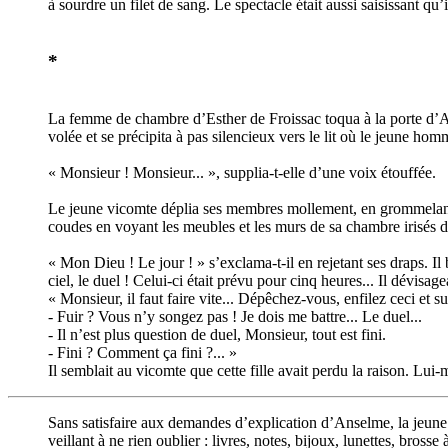
à sourdre un filet de sang. Le spectacle était aussi saisissant qu
*
La femme de chambre d’Esther de Froissac toqua à la porte d’Ans
volée et se précipita à pas silencieux vers le lit où le jeune ho
« Monsieur ! Monsieur... », supplia-t-elle d’une voix étouffée.
Le jeune vicomte déplia ses membres mollement, en grommelant et
coudes en voyant les meubles et les murs de sa chambre irisés d’u
« Mon Dieu ! Le jour ! » s’exclama-t-il en rejetant ses draps. Il 
ciel, le duel ! Celui-ci était prévu pour cinq heures... Il dévisag
« Monsieur, il faut faire vite... Dépêchez-vous, enfilez ceci et s
- Fuir ? Vous n’y songez pas ! Je dois me battre... Le duel...
- Il n’est plus question de duel, Monsieur, tout est fini.
- Fini ? Comment ça fini ?... »
Il semblait au vicomte que cette fille avait perdu la raison. Lui-
Sans satisfaire aux demandes d’explication d’Anselme, la jeune fil
veillant à ne rien oublier : livres, notes, bijoux, lunettes, bross