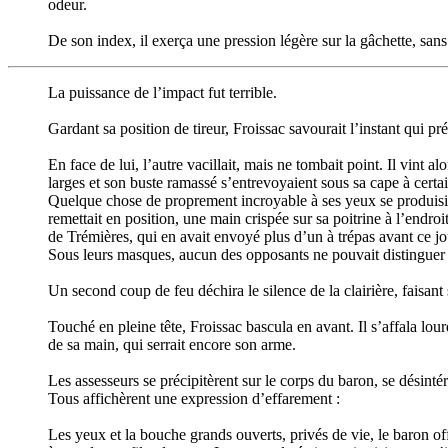
odeur.
De son index, il exerça une pression légère sur la gâchette, sans l’
La puissance de l’impact fut terrible.
Gardant sa position de tireur, Froissac savourait l’instant qui pr
En face de lui, l’autre vacillait, mais ne tombait point. Il vint a
larges et son buste ramassé s’entrevoyaient sous sa cape à certa
Quelque chose de proprement incroyable à ses yeux se produisit alo
remettait en position, une main crispée sur sa poitrine à l’endroit
de Trémières, qui en avait envoyé plus d’un à trépas avant ce jo
Sous leurs masques, aucun des opposants ne pouvait distinguer l’ef
Un second coup de feu déchira le silence de la clairière, faisan
Touché en pleine tête, Froissac bascula en avant. Il s’affala l
de sa main, qui serrait encore son arme.
Les assesseurs se précipitèrent sur le corps du baron, se désinté
Tous affichèrent une expression d’effarement :
Les yeux et la bouche grands ouverts, privés de vie, le baron offr