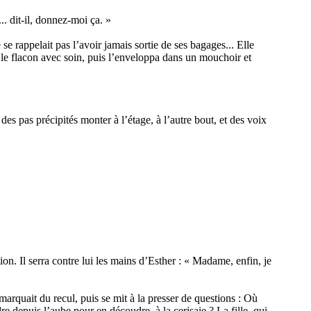
. dit-il, donnez-moi ça. »
se rappelait pas l’avoir jamais sortie de ses bagages... Elle
er le flacon avec soin, puis l’enveloppa dans un mouchoir et
 des pas précipités monter à l’étage, à l’autre bout, et des voix
on. Il serra contre lui les mains d’Esther : « Madame, enfin, je
marquait du recul, puis se mit à la presser de questions : Où
ndre depuis l’aube pour en découdre, à la cerisaie ? La fille, qui