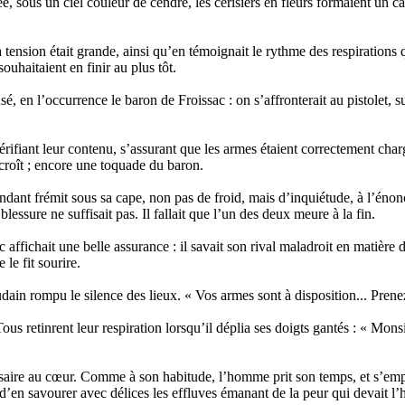
, sous un ciel couleur de cendre, les cerisiers en fleurs formaient un ca
 tension était grande, ainsi qu’en témoignait le rythme des respirations q
ouhaitaient en finir au plus tôt.
sé, en l’occurrence le baron de Froissac : on s’affronterait au pistolet, s
vérifiant leur contenu, s’assurant que les armes étaient correctement cha
croît ; encore une toquade du baron.
ependant frémit sous sa cape, non pas de froid, mais d’inquiétude, à l’én
lessure ne suffisait pas. Il fallait que l’un des deux meure à la fin.
c affichait une belle assurance : il savait son rival maladroit en matière d
 le fit sourire.
dain rompu le silence des lieux. « Vos armes sont à disposition... Prenez
 Tous retinrent leur respiration lorsqu’il déplia ses doigts gantés : « Mon
ersaire au cœur. Comme à son habitude, l’homme prit son temps, et s’empl
’en savourer avec délices les effluves émanant de la peur qui devait l’habi