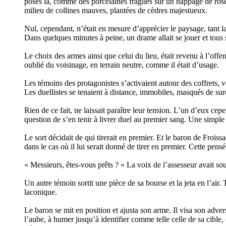
posés là, comme des porcelaines fragiles sur un nappage de rosée
milieu de collines mauves, plantées de cèdres majestueux.
Nul, cependant, n’était en mesure d’apprécier le paysage, tant la
Dans quelques minutes à peine, un drame allait se jouer et tous s
Le choix des armes ainsi que celui du lieu, était revenu à l’offen
oublié du voisinage, en terrain neutre, comme il était d’usage.
Les témoins des protagonistes s’activaient autour des coffrets, 
Les duellistes se tenaient à distance, immobiles, masqués de sur
Rien de ce fait, ne laissait paraître leur tension. L’un d’eux c
question de s’en tenir à livrer duel au premier sang. Une simple b
Le sort décidait de qui tirerait en premier. Et le baron de Froissa
dans le cas où il lui serait donné de tirer en premier. Cette pensée
« Messieurs, êtes-vous prêts ? » La voix de l’assesseur avait sou
Un autre témoin sortit une pièce de sa bourse et la jeta en l’air.
laconique.
Le baron se mit en position et ajusta son arme. Il visa son adv
l’aube, à humer jusqu’à identifier comme telle celle de sa cible, d