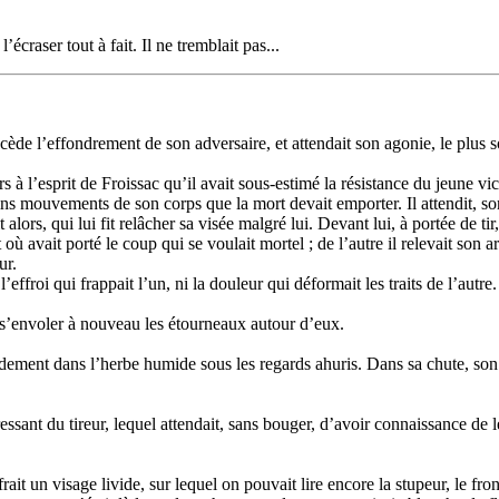
écraser tout à fait. Il ne tremblait pas...
écède l’effondrement de son adversaire, et attendait son agonie, le plus 
lors à l’esprit de Froissac qu’il avait sous-estimé la résistance du jeune v
ins mouvements de son corps que la mort devait emporter. Il attendit, so
rs, qui lui fit relâcher sa visée malgré lui. Devant lui, à portée de tir,
 où avait porté le coup qui se voulait mortel ; de l’autre il relevait son a
ur.
froi qui frappait l’un, ni la douleur qui déformait les traits de l’autre.
t s’envoler à nouveau les étourneaux autour d’eux.
ourdement dans l’herbe humide sous les regards ahuris. Dans sa chute, so
ressant du tireur, lequel attendait, sans bouger, d’avoir connaissance de 
ait un visage livide, sur lequel on pouvait lire encore la stupeur, le fro