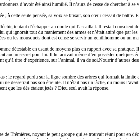
ardonnera d’avoir été ainsi humilié. Il n’aura de cesse de chercher à se
ée ; à cette seule pensée, sa voix se brisait, son cœur cessait de battre. E
chir, tentant d’échapper au doute qui l’assaillait. Il restait conscient de
lui qui ignorait tout du maniement des armes et n’était attiré que par les
 épées ou les mousquets dont est censé se servir un gentilhomme ou un man
omme détestable en usant de moyens plus en rapport avec sa pratique. Il 
ait aucun secret pour lui. Il lui arrivait même d’en posséder quelques éc
t qu’à titre d’expérience, sur l’animal, il va de soi.Nourrir d’autres dess
as : le regard perdu sur la ligne sombre des arbres qui formait la limite 
 ne desserrait pas son étreinte. Il n’était pas un lâche, du moins l’avait-i
nt que les dés étaient jetés ? Dieu seul avait la réponse.
ine de Trémières, noyant le petit groupe qui se trouvait réuni pour en dé