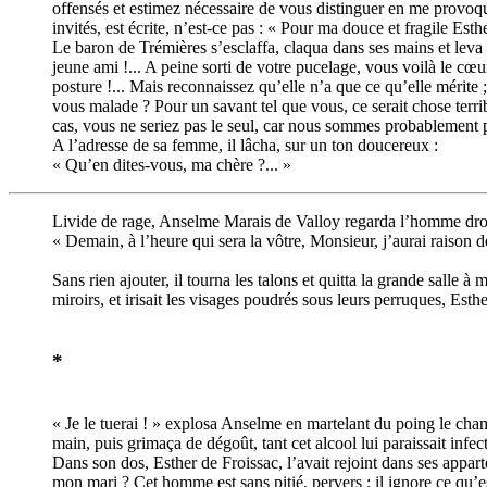
offensés et estimez nécessaire de vous distinguer en me provoqua
invités, est écrite, n’est-ce pas : « Pour ma douce et fragile Es
Le baron de Trémières s’esclaffa, claqua dans ses mains et leva
jeune ami !... A peine sorti de votre pucelage, vous voilà le cœ
posture !... Mais reconnaissez qu’elle n’a que ce qu’elle mérite ;
vous malade ? Pour un savant tel que vous, ce serait chose ter
cas, vous ne seriez pas le seul, car nous sommes probablement pl
A l’adresse de sa femme, il lâcha, sur un ton doucereux :
« Qu’en dites-vous, ma chère ?... »
Livide de rage, Anselme Marais de Valloy regarda l’homme droit d
« Demain, à l’heure qui sera la vôtre, Monsieur, j’aurai raison 
Sans rien ajouter, il tourna les talons et quitta la grande salle à
miroirs, et irisait les visages poudrés sous leurs perruques, Esth
*
« Je le tuerai ! » explosa Anselme en martelant du poing le chamb
main, puis grimaça de dégoût, tant cet alcool lui paraissait infect
Dans son dos, Esther de Froissac, l’avait rejoint dans ses appar
mon mari ? Cet homme est sans pitié, pervers ; il ignore ce qu’est 