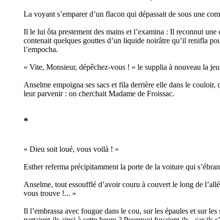
La voyant s’emparer d’un flacon qui dépassait de sous une commo
Il le lui ôta prestement des mains et l’examina : Il reconnut une 
contenait quelques gouttes d’un liquide noirâtre qu’il renifla pou
l’empocha.
« Vite, Monsieur, dépêchez-vous ! » le supplia à nouveau la jeune
Anselme empoigna ses sacs et fila derrière elle dans le couloir, q
leur parvenir : on cherchait Madame de Froissac.
*
« Dieu soit loué, vous voilà ! »
Esther referma précipitamment la porte de la voiture qui s’ébranl
Anselme, tout essoufflé d’avoir couru à couvert le long de l’allé
vous trouve !... »
Il l’embrassa avec fougue dans le cou, sur les épaules et sur les
partaient-ils ainsi à cette heure ? Pourquoi fuyaient-ils - car ils 