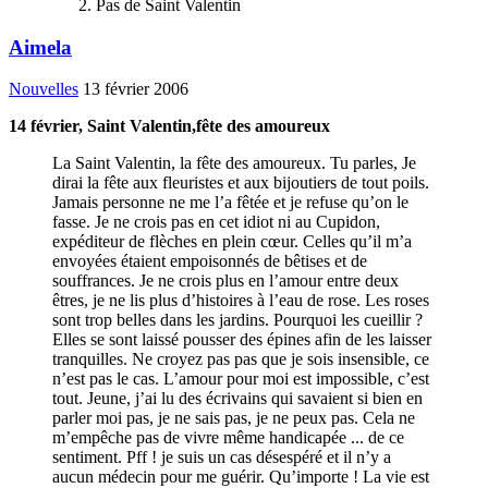
Pas de Saint Valentin
Aimela
Nouvelles
13 février 2006
14 février, Saint Valentin,fête des amoureux
La Saint Valentin, la fête des amoureux. Tu parles, Je
dirai la fête aux fleuristes et aux bijoutiers de tout poils.
Jamais personne ne me l’a fêtée et je refuse qu’on le
fasse. Je ne crois pas en cet idiot ni au Cupidon,
expéditeur de flèches en plein cœur. Celles qu’il m’a
envoyées étaient empoisonnés de bêtises et de
souffrances. Je ne crois plus en l’amour entre deux
êtres, je ne lis plus d’histoires à l’eau de rose. Les roses
sont trop belles dans les jardins. Pourquoi les cueillir ?
Elles se sont laissé pousser des épines afin de les laisser
tranquilles. Ne croyez pas pas que je sois insensible, ce
n’est pas le cas. L’amour pour moi est impossible, c’est
tout. Jeune, j’ai lu des écrivains qui savaient si bien en
parler moi pas, je ne sais pas, je ne peux pas. Cela ne
m’empêche pas de vivre même handicapée ... de ce
sentiment. Pff ! je suis un cas désespéré et il n’y a
aucun médecin pour me guérir. Qu’importe ! La vie est