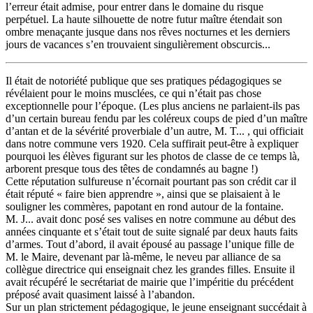
l’erreur était admise, pour entrer dans le domaine du risque
perpétuel. La haute silhouette de notre futur maître étendait son
ombre menaçante jusque dans nos rêves nocturnes et les derniers
jours de vacances s’en trouvaient singulièrement obscurcis...
Il était de notoriété publique que ses pratiques pédagogiques se
révélaient pour le moins musclées, ce qui n’était pas chose
exceptionnelle pour l’époque. (Les plus anciens ne parlaient-ils pas
d’un certain bureau fendu par les coléreux coups de pied d’un maître
d’antan et de la sévérité proverbiale d’un autre, M. T... , qui officiait
dans notre commune vers 1920. Cela suffirait peut-être à expliquer
pourquoi les élèves figurant sur les photos de classe de ce temps là,
arborent presque tous des têtes de condamnés au bagne !)
Cette réputation sulfureuse n’écornait pourtant pas son crédit car il
était réputé « faire bien apprendre », ainsi que se plaisaient à le
souligner les commères, papotant en rond autour de la fontaine.
M. J... avait donc posé ses valises en notre commune au début des
années cinquante et s’était tout de suite signalé par deux hauts faits
d’armes. Tout d’abord, il avait épousé au passage l’unique fille de
M. le Maire, devenant par là-même, le neveu par alliance de sa
collègue directrice qui enseignait chez les grandes filles. Ensuite il
avait récupéré le secrétariat de mairie que l’impéritie du précédent
préposé avait quasiment laissé à l’abandon.
Sur un plan strictement pédagogique, le jeune enseignant succédait à