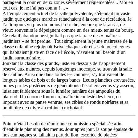
partageait la cour en deux zones sévèrement réglementées... Moi en
tout cas, je ne l’ai pas connu ! ... -
A l’emplacement actuel de la salle polyvalente, s’étendait un vaste
jardin que quelques marches rattachaient à la cour de récréation. Je
l’ai toujours vu plus ou moins en friche, encore que là-aussi, de
vieux souvenirs le dépeignent comme un des mieux tenus du bourg.
Ce relatif abandon ne signifiait pas que la race des « maîtres-
jardiniers » se fut perdue.. Tout simplement la jeune maîtresse de la
classe enfantine rejoignait Brive chaque soir et ses deux collègues
qui habitaient juste en face de l’école, n’avaient nul besoin d’un
jardin surnuméraire...
Jouxtant la classe des grands, juste en dessous de l’appartement
réservé aux maîtres, depuis longtemps inoccupé, se trouvait la salle
de cantine. Ainsi que dans toutes les cantines, s’y trouvaient de
longues tables de bois et de larges bancs. Leurs planches crevassées,
polies par les postérieurs de générations d’écoliers venus s’y asseoir,
luisaient faiblement sous la lumière jaunâtre des ampoules du
plafond. Un énorme fourneau, maître incontesté des lieux, en
imposait avec sa panse ventrue, ses cibles de ronds noirâtres et sa
bouilloire de cuivre au robinet crachotant.
Point n’était besoin de réunir une commission spécialisée afin
d’établir le planning des menus. Jour après jour, la soupe épaisse de
nos campagnes se taillait la part du lion, escortée de platées