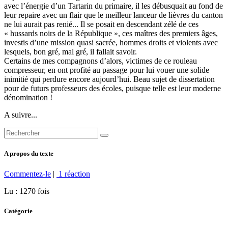
avec l’énergie d’un Tartarin du primaire, il les débusquait au fond de
leur repaire avec un flair que le meilleur lanceur de lièvres du canton
ne lui aurait pas renié... Il se posait en descendant zélé de ces
« hussards noirs de la République », ces maîtres des premiers âges,
investis d’une mission quasi sacrée, hommes droits et violents avec
lesquels, bon gré, mal gré, il fallait savoir.
Certains de mes compagnons d’alors, victimes de ce rouleau
compresseur, en ont profité au passage pour lui vouer une solide
inimitié qui perdure encore aujourd’hui. Beau sujet de dissertation
pour de futurs professeurs des écoles, puisque telle est leur moderne
dénomination !
A suivre...
A propos du texte
Commentez-le
|
1 réaction
Lu : 1270 fois
Catégorie