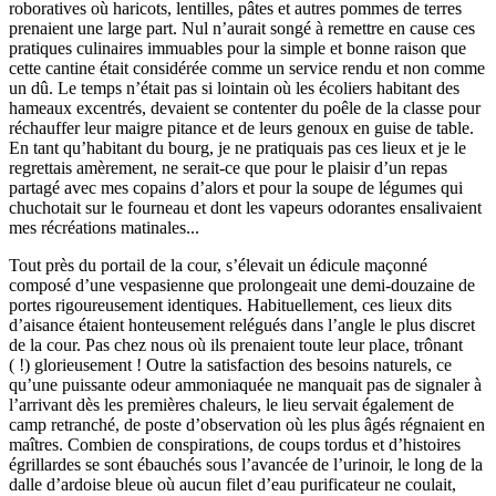
roboratives où haricots, lentilles, pâtes et autres pommes de terres
prenaient une large part. Nul n’aurait songé à remettre en cause ces
pratiques culinaires immuables pour la simple et bonne raison que
cette cantine était considérée comme un service rendu et non comme
un dû. Le temps n’était pas si lointain où les écoliers habitant des
hameaux excentrés, devaient se contenter du poêle de la classe pour
réchauffer leur maigre pitance et de leurs genoux en guise de table.
En tant qu’habitant du bourg, je ne pratiquais pas ces lieux et je le
regrettais amèrement, ne serait-ce que pour le plaisir d’un repas
partagé avec mes copains d’alors et pour la soupe de légumes qui
chuchotait sur le fourneau et dont les vapeurs odorantes ensalivaient
mes récréations matinales...
Tout près du portail de la cour, s’élevait un édicule maçonné
composé d’une vespasienne que prolongeait une demi-douzaine de
portes rigoureusement identiques. Habituellement, ces lieux dits
d’aisance étaient honteusement relégués dans l’angle le plus discret
de la cour. Pas chez nous où ils prenaient toute leur place, trônant
( !) glorieusement ! Outre la satisfaction des besoins naturels, ce
qu’une puissante odeur ammoniaquée ne manquait pas de signaler à
l’arrivant dès les premières chaleurs, le lieu servait également de
camp retranché, de poste d’observation où les plus âgés régnaient en
maîtres. Combien de conspirations, de coups tordus et d’histoires
égrillardes se sont ébauchés sous l’avancée de l’urinoir, le long de la
dalle d’ardoise bleue où aucun filet d’eau purificateur ne coulait,