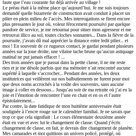
faute que l’eau courante fut déjà arrivée au village !
Le préau était à la même place qu’aujourd’hui. Je me suis toujours
demandé quelle bizarrerie de construction avait conduit à placer un
pilier en plein milieu de l’accès. Mes interrogations se firent encore
plus pressantes le jour où, voleur férocement poursuivi par quelque
pandore de service, je me retournai pour situer mon agresseur et me
retrouvai illico au sol, toutes cloches sonnantes... Dans la fièvre de la
poursuite, j’avais dû mal apprécier la distance entre ledit pilier... et
moi ! En souvenir de ce rugueux contact, je gardai pendant plusieurs
années sur la joue droite, une vilaine tache brune qu’aucun astiquage
matinal ne put jamais effacer ! ...
Des trois années que je passai dans la petite classe, il ne me reste
rien et je me désole parfois que ma mémoire n’ait rencontré aucune
aspérité à laquelle s’accrocher... Pendant des années, les deux
institutrices qui veillèrent sur nos balbutiements ne furent pour moi
que deux noms accrochés à la voûte des souvenirs, sans aucune
image à coller en dessous... Jusqu’au soir de ma retraite où j’ai eu la
joie et l’émotion de rencontrer l’une en chair et en os et l’autre
épistolairement...
Par contre, la date fatidique de mon huitième anniversaire était
soulignée à l’encre rouge sur le calendrier familial. Je ne savais que
trop ce que cela signifiait : Le cours élémentaire deuxième année
était en vue et avec lui le changement de classe. Quand j’écris
changement de classe, en fait, je devrais dire changement de planète.
Mes camarades et moi quittions un univers policé, protégé, où