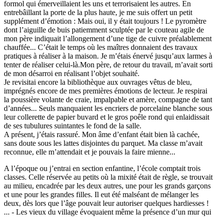
formol qui émerveillaient les uns et terrorisaient les autres. En
entrebâillant la porte de la plus haute, je me suis offert un petit
supplément d’émotion : Mais oui, il y était toujours ! Le pyromètre
dont l’aiguille de buis patiemment sculptée par le couteau agile de
mon père indiquait l’allongement d’une tige de cuivre préalablement
chauffée... C’était le temps où les maîtres donnaient des travaux
pratiques à réaliser à la maison. Je m’étais énervé jusqu’aux larmes à
tenter de réaliser celui-là.Mon père, de retour du travail, m’avait sorti
de mon désarroi en réalisant l’objet souhaité.
Je revisitai encore la bibliothèque aux ouvrages vêtus de bleu,
imprégnés encore de mes premières émotions de lecteur. Je respirai
la poussière volante de craie, impalpable et amère, compagne de tant
d’années... Seuls manquaient les encriers de porcelaine blanche sous
leur collerette de papier buvard et le gros poêle rond qui enlaidissait
de ses tubulures suintantes le fond de la salle.
A présent, j’étais rassuré. Mon âme d’enfant était bien là cachée,
sans doute sous les lattes disjointes du parquet. Ma classe m’avait
reconnue, elle m’attendait et je pouvais la faire mienne...
A l’époque ou j’entrai en section enfantine, l’école comptait trois
classes. Celle réservée au petits où la mixité était de règle, se trouvait
au milieu, encadrée par les deux autres, une pour les grands garçons
et une pour les grandes filles. Il eut été malséant de mélanger les
deux, dès lors que l’âge pouvait leur autoriser quelques hardiesses !
... - Les vieux du village évoquaient même la présence d’un mur qui