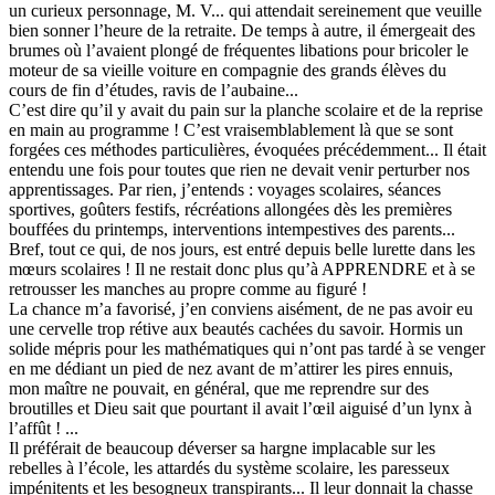
un curieux personnage, M. V... qui attendait sereinement que veuille
bien sonner l’heure de la retraite. De temps à autre, il émergeait des
brumes où l’avaient plongé de fréquentes libations pour bricoler le
moteur de sa vieille voiture en compagnie des grands élèves du
cours de fin d’études, ravis de l’aubaine...
C’est dire qu’il y avait du pain sur la planche scolaire et de la reprise
en main au programme ! C’est vraisemblablement là que se sont
forgées ces méthodes particulières, évoquées précédemment... Il était
entendu une fois pour toutes que rien ne devait venir perturber nos
apprentissages. Par rien, j’entends : voyages scolaires, séances
sportives, goûters festifs, récréations allongées dès les premières
bouffées du printemps, interventions intempestives des parents...
Bref, tout ce qui, de nos jours, est entré depuis belle lurette dans les
mœurs scolaires ! Il ne restait donc plus qu’à APPRENDRE et à se
retrousser les manches au propre comme au figuré !
La chance m’a favorisé, j’en conviens aisément, de ne pas avoir eu
une cervelle trop rétive aux beautés cachées du savoir. Hormis un
solide mépris pour les mathématiques qui n’ont pas tardé à se venger
en me dédiant un pied de nez avant de m’attirer les pires ennuis,
mon maître ne pouvait, en général, que me reprendre sur des
broutilles et Dieu sait que pourtant il avait l’œil aiguisé d’un lynx à
l’affût ! ...
Il préférait de beaucoup déverser sa hargne implacable sur les
rebelles à l’école, les attardés du système scolaire, les paresseux
impénitents et les besogneux transpirants... Il leur donnait la chasse