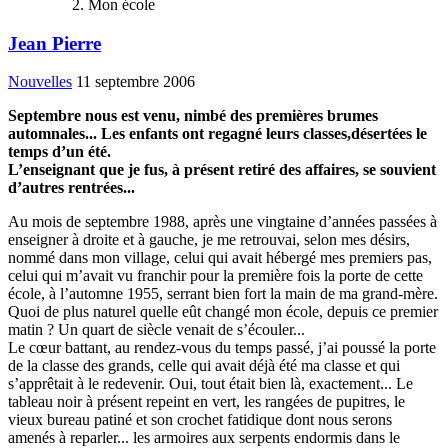
Mon école
Jean Pierre
Nouvelles
11 septembre 2006
Septembre nous est venu, nimbé des premières brumes
automnales... Les enfants ont regagné leurs classes,désertées le
temps d’un été.
L’enseignant que je fus, à présent retiré des affaires, se souvient
d’autres rentrées...
Au mois de septembre 1988, après une vingtaine d’années passées à
enseigner à droite et à gauche, je me retrouvai, selon mes désirs,
nommé dans mon village, celui qui avait hébergé mes premiers pas,
celui qui m’avait vu franchir pour la première fois la porte de cette
école, à l’automne 1955, serrant bien fort la main de ma grand-mère.
Quoi de plus naturel quelle eût changé mon école, depuis ce premier
matin ? Un quart de siècle venait de s’écouler...
Le cœur battant, au rendez-vous du temps passé, j’ai poussé la porte
de la classe des grands, celle qui avait déjà été ma classe et qui
s’apprêtait à le redevenir. Oui, tout était bien là, exactement... Le
tableau noir à présent repeint en vert, les rangées de pupitres, le
vieux bureau patiné et son crochet fatidique dont nous serons
amenés à reparler... les armoires aux serpents endormis dans le