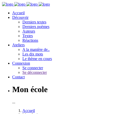
Accueil
Découvrir
Derniers textes
Derniers poèmes
Auteurs
Textes
Réactions
Ateliers
A la manière de..
Les dix mots
Le thème en cours
Connexion
Se connecter
Se déconnecter
Contact
Mon école
...
Accueil