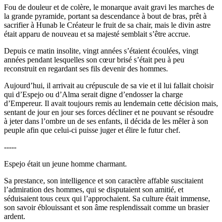
Fou de douleur et de colère, le monarque avait gravi les marches de
la grande pyramide, portant sa descendance à bout de bras, prêt à
sacrifier à Hunab le Créateur le fruit de sa chair, mais le divin astre
était apparu de nouveau et sa majesté semblait s’être accrue.
Depuis ce matin insolite, vingt années s’étaient écoulées, vingt
années pendant lesquelles son cœur brisé s’était peu à peu
reconstruit en regardant ses fils devenir des hommes.
Aujourd’hui, il arrivait au crépuscule de sa vie et il lui fallait choisir
qui d’Espejo ou d’Alma serait digne d’endosser la charge
d’Empereur. Il avait toujours remis au lendemain cette décision mais,
sentant de jour en jour ses forces décliner et ne pouvant se résoudre
à jeter dans l’ombre un de ses enfants, il décida de les mêler à son
peuple afin que celui-ci puisse juger et élire le futur chef.
-----
Espejo était un jeune homme charmant.
Sa prestance, son intelligence et son caractère affable suscitaient
l’admiration des hommes, qui se disputaient son amitié, et
séduisaient tous ceux qui l’approchaient. Sa culture était immense,
son savoir éblouissant et son âme resplendissait comme un brasier
ardent.