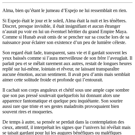
Alma, bien qu’étant le jumeau d’Espejo ne lui ressemblait en rien.
Si Espejo était le jour et le soleil, Alma était la nuit et les ténèbres.
Discret, presque invisible, il était insignifiant et aucun étranger
n’aurait pu voir en lui un éventuel héritier du grand Empire Maya.
Comme si Hunab avait omis de se pencher sur sa couche lors de sa
naissance pour éclairer son existence d’un peu de lumière céleste.
Son regard était fade, transparent, sans vie et il gardait souvent les
yeux baissés comme si l’aura merveilleuse de son frère l’aveuglait. Il
parlait peu et se mêlait rarement aux autres, restait de longues heures
replié sur lui-même, lointain et rêveur, ne laissant transparaître
aucune émotion, aucun sentiment. Il avait peu d’amis mais semblait
aimer cette solitude froide et profonde qui l’entourait.
Il cachait son corps anguleux et chétif sous une ample cape sombre
que son pas pressé soulevait quelquefois lui donnant alors une
apparence fantomatique et quelque peu inquiétante. Son sourire
aussi rare que triste et ses gestes maladroits provoquaient bien
souvent rires et moqueries.
De temps à autre, sa pensée se perdait dans la contemplation des
cieux, attentif, il interprétait les signes que l’univers lui révélait mais
se taisait gardant pour lui les augures bénéfiques ou maléfiques