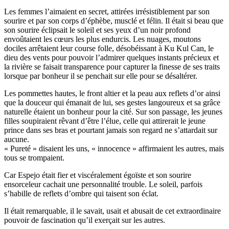
Les femmes l’aimaient en secret, attirées irrésistiblement par son
sourire et par son corps d’éphèbe, musclé et félin. Il était si beau que
son sourire éclipsait le soleil et ses yeux d’un noir profond
envoûtaient les cœurs les plus endurcis. Les nuages, moutons
dociles arrêtaient leur course folle, désobéissant à Ku Kul Can, le
dieu des vents pour pouvoir l’admirer quelques instants précieux et
la rivière se faisait transparence pour capturer la finesse de ses traits
lorsque par bonheur il se penchait sur elle pour se désaltérer.
Les pommettes hautes, le front altier et la peau aux reflets d’or ainsi
que la douceur qui émanait de lui, ses gestes langoureux et sa grâce
naturelle étaient un bonheur pour la cité. Sur son passage, les jeunes
filles soupiraient rêvant d’être l’élue, celle qui attirerait le jeune
prince dans ses bras et pourtant jamais son regard ne s’attardait sur
aucune.
« Pureté » disaient les uns, « innocence » affirmaient les autres, mais
tous se trompaient.
Car Espejo était fier et viscéralement égoïste et son sourire
ensorceleur cachait une personnalité trouble. Le soleil, parfois
s’habille de reflets d’ombre qui taisent son éclat.
Il était remarquable, il le savait, usait et abusait de cet extraordinaire
pouvoir de fascination qu’il exerçait sur les autres.