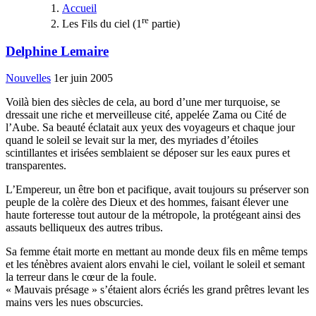
Accueil
re
Les Fils du ciel (1
partie)
Delphine Lemaire
Nouvelles
1er juin 2005
Voilà bien des siècles de cela, au bord d’une mer turquoise, se
dressait une riche et merveilleuse cité, appelée Zama ou Cité de
l’Aube. Sa beauté éclatait aux yeux des voyageurs et chaque jour
quand le soleil se levait sur la mer, des myriades d’étoiles
scintillantes et irisées semblaient se déposer sur les eaux pures et
transparentes.
L’Empereur, un être bon et pacifique, avait toujours su préserver son
peuple de la colère des Dieux et des hommes, faisant élever une
haute forteresse tout autour de la métropole, la protégeant ainsi des
assauts belliqueux des autres tribus.
Sa femme était morte en mettant au monde deux fils en même temps
et les ténèbres avaient alors envahi le ciel, voilant le soleil et semant
la terreur dans le cœur de la foule.
« Mauvais présage » s’étaient alors écriés les grand prêtres levant les
mains vers les nues obscurcies.