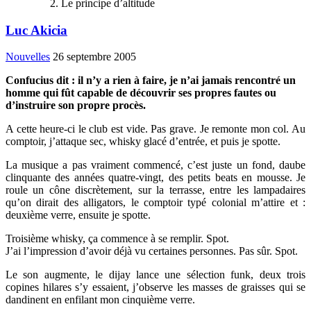
Le principe d’altitude
Luc Akicia
Nouvelles
26 septembre 2005
Confucius dit : il n’y a rien à faire, je n’ai jamais rencontré un
homme qui fût capable de découvrir ses propres fautes ou
d’instruire son propre procès.
A cette heure-ci le club est vide. Pas grave. Je remonte mon col. Au
comptoir, j’attaque sec, whisky glacé d’entrée, et puis je spotte.
La musique a pas vraiment commencé, c’est juste un fond, daube
clinquante des années quatre-vingt, des petits beats en mousse. Je
roule un cône discrètement, sur la terrasse, entre les lampadaires
qu’on dirait des alligators, le comptoir typé colonial m’attire et :
deuxième verre, ensuite je spotte.
Troisième whisky, ça commence à se remplir. Spot.
J’ai l’impression d’avoir déjà vu certaines personnes. Pas sûr. Spot.
Le son augmente, le dijay lance une sélection funk, deux trois
copines hilares s’y essaient, j’observe les masses de graisses qui se
dandinent en enfilant mon cinquième verre.