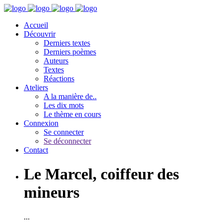
Accueil
Découvrir
Derniers textes
Derniers poèmes
Auteurs
Textes
Réactions
Ateliers
A la manière de..
Les dix mots
Le thème en cours
Connexion
Se connecter
Se déconnecter
Contact
Le Marcel, coiffeur des
mineurs
...