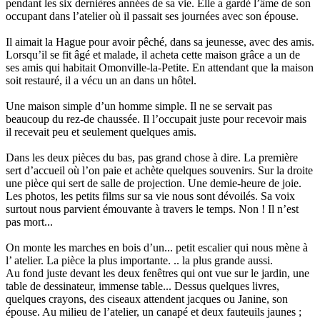
pendant les six dernières années de sa vie. Elle a gardé l’âme de son
occupant dans l’atelier où il passait ses journées avec son épouse.
Il aimait la Hague pour avoir pêché, dans sa jeunesse, avec des amis.
Lorsqu’il se fit âgé et malade, il acheta cette maison grâce a un de
ses amis qui habitait Omonville-la-Petite. En attendant que la maison
soit restauré, il a vécu un an dans un hôtel.
Une maison simple d’un homme simple. Il ne se servait pas
beaucoup du rez-de chaussée. Il l’occupait juste pour recevoir mais
il recevait peu et seulement quelques amis.
Dans les deux pièces du bas, pas grand chose à dire. La première
sert d’accueil où l’on paie et achète quelques souvenirs. Sur la droite
une pièce qui sert de salle de projection. Une demie-heure de joie.
Les photos, les petits films sur sa vie nous sont dévoilés. Sa voix
surtout nous parvient émouvante à travers le temps. Non ! Il n’est
pas mort...
On monte les marches en bois d’un... petit escalier qui nous mène à
l’ atelier. La pièce la plus importante. .. la plus grande aussi.
Au fond juste devant les deux fenêtres qui ont vue sur le jardin, une
table de dessinateur, immense table... Dessus quelques livres,
quelques crayons, des ciseaux attendent jacques ou Janine, son
épouse. Au milieu de l’atelier, un canapé et deux fauteuils jaunes ;