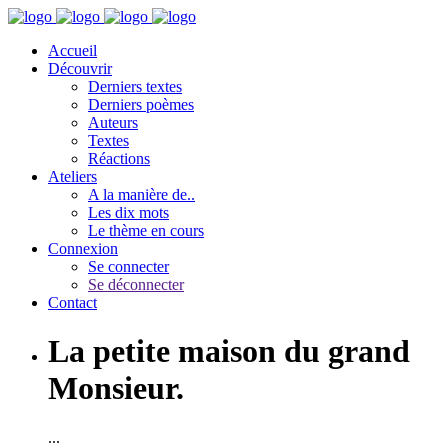
Accueil
Découvrir
Derniers textes
Derniers poèmes
Auteurs
Textes
Réactions
Ateliers
A la manière de..
Les dix mots
Le thème en cours
Connexion
Se connecter
Se déconnecter
Contact
La petite maison du grand
Monsieur.
...