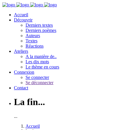
Accueil
Découvrir
Derniers textes
Derniers poèmes
Auteurs
Textes
Réactions
Ateliers
A la manière de..
Les dix mots
Le thème en cours
Connexion
Se connecter
Se déconnecter
Contact
La fin...
...
Accueil