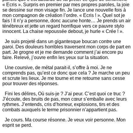
« Ecris ». Surpris en premier par mes propres paroles, la joie
se dessine sur mon visage fin. Je lance une nouvelle fois à
mon compagnon de création l’ordre. « Ecris ! ». Quel sot je
fais ! Il n’y a personne, donc aucune honte… Je prends un air
ténébreux et jette un regard horrifique vers ce pauvre stylo
innocent. La chaise repoussée debout, je hurle « Crée ! ».
Je suis projeté dans un gigantesque boucan contre une
paroi. Des douleurs horribles traversent mon corps de part en
part. Je grogne et je me demande comment j’ai encore pu
faire. Relevé, j’ouvre enfin les yeux sur la situation.
Une coursive, de métal parait-il, s’offre à moi. Je ne
comprends pas, qu’est ce donc que cela ? Je marche un peu
et scrute les lieux. Je me tourne et me retourne sans cesse
pour trouver des réponses.
Fini les délires, Où suis-je ? J’ai peur. C’est quoi ce truc ?
J’écoute, des bruits de pas, mon cœur s’emballe avec leurs
rythmes. J’entends, cris d’horreur, explosions, tirs et des
combats auxquels le terme prisonnier n’appartient pas.
Je cours. Ma course résonne. Je veux voir personne. Mon
esprit se perd.