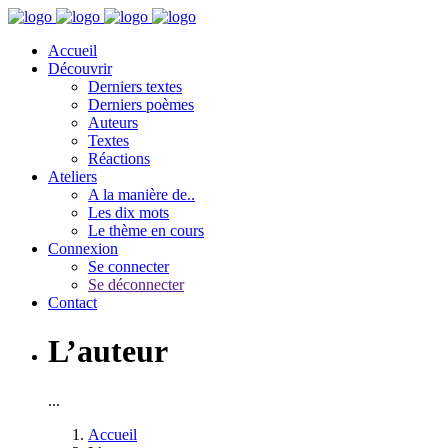
Accueil
Découvrir
Derniers textes
Derniers poèmes
Auteurs
Textes
Réactions
Ateliers
A la manière de..
Les dix mots
Le thème en cours
Connexion
Se connecter
Se déconnecter
Contact
L’auteur
...
Accueil