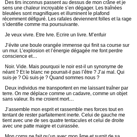
Des tirs inconnus passent au dessus de mon crâne et je
sens une chaleur incroyable s’en dégager. Les traînées
bleutées sont magnifiques et illuminent le plafond
récemment défiguré. Les rafales deviennent folles et la rage
s’identifie comme ma poursuivante.
Je veux vivre. Etre Ivre. Ecrire un livre. M’enfuir
J’évite une boule orangée immense qui finit sa course sur
un mur. L’explosion et l’énergie dégagée me font perdre
conscience et…
Noir. Vide. Mais pourquoi le noir est-il un synonyme de
néant ? Et le blanc ne pourrait-il pas l’être ? J’ai mal. Qui
suis-je ? Où suis-je ? Quand sommes nous ?
Deux individus me transportent en me laissant traîner par
terre. On me déplace comme un cadavre, comme un objet
sans valeur. Ils me croient mort…
J’assemble mon esprit et rassemble mes forces tout en
tentant de rester parfaitement inerte. Celui de gauche me
tient avec une de ses quatre tentacules et celui de droite
avec une patte maigre et cuirassée.
Mon corps ne fait qu’un avec mon âme et surgit de sa