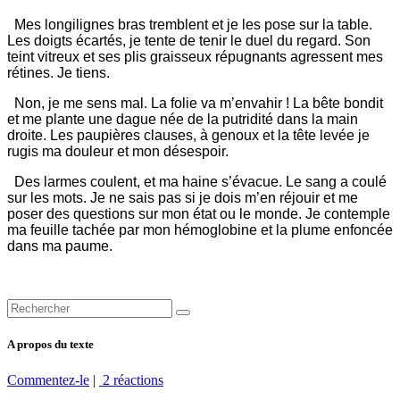
Mes longilignes bras tremblent et je les pose sur la table.
Les doigts écartés, je tente de tenir le duel du regard. Son
teint vitreux et ses plis graisseux répugnants agressent mes
rétines. Je tiens.
Non, je me sens mal. La folie va m’envahir ! La bête bondit
et me plante une dague née de la putridité dans la main
droite. Les paupières clauses, à genoux et la tête levée je
rugis ma douleur et mon désespoir.
Des larmes coulent, et ma haine s’évacue. Le sang a coulé
sur les mots. Je ne sais pas si je dois m’en réjouir et me
poser des questions sur mon état ou le monde. Je contemple
ma feuille tachée par mon hémoglobine et la plume enfoncée
dans ma paume.
A propos du texte
Commentez-le
|
2 réactions