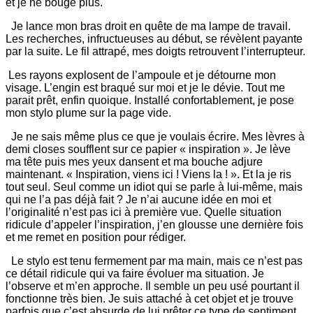
et je ne bouge plus.
Je lance mon bras droit en quête de ma lampe de travail.
Les recherches, infructueuses au début, se révèlent payante
par la suite. Le fil attrapé, mes doigts retrouvent l’interrupteur.
Les rayons explosent de l’ampoule et je détourne mon
visage. L’engin est braqué sur moi et je le dévie. Tout me
parait prêt, enfin quoique. Installé confortablement, je pose
mon stylo plume sur la page vide.
Je ne sais même plus ce que je voulais écrire. Mes lèvres à
demi closes soufflent sur ce papier « inspiration ». Je lève
ma tête puis mes yeux dansent et ma bouche adjure
maintenant. « Inspiration, viens ici ! Viens la ! ». Et la je ris
tout seul. Seul comme un idiot qui se parle à lui-même, mais
qui ne l’a pas déjà fait ? Je n’ai aucune idée en moi et
l’originalité n’est pas ici à première vue. Quelle situation
ridicule d’appeler l’inspiration, j’en glousse une dernière fois
et me remet en position pour rédiger.
Le stylo est tenu fermement par ma main, mais ce n’est pas
ce détail ridicule qui va faire évoluer ma situation. Je
l’observe et m’en approche. Il semble un peu usé pourtant il
fonctionne très bien. Je suis attaché à cet objet et je trouve
parfois que c’est absurde de lui prêter ce type de sentiment.