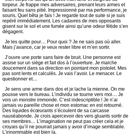
torpeur. Je frappe mes adversaires, prenant leurs armes et
faisant feu sans pitié. Impressionné par ma performance, je
souris. Quel bêta je fais ! Je regarde tout de suite si je suis
repéré immédiatement. Les cadavres de mes opposants
gisent sur le sol et une fumée ainsi qu’une odeur fétide s’en
dégagent.
Je les quitte pour… Pour quoi ? Je ne sais pas où aller.
Mais j’avance, car je veux rester libre et m’en sortir.
J’ouvre une porte sans faire de bruit. Une personne est
assise sur un siège et fait dos à l’ouverture. Je marche
doucement dans sa direction en pointant mon pistolet. Mes
pas sont lents et calculés. Je vais l’avoir. Le menacer. Le
questionner et…
Je sens une arme dans dos et je lache la mienne. On me
pousse vers le bureau. L’individu se tourne vers moi… Je
vois un monstre immonde. C’est indescriptible ! Je n’ai
jamais vu pareille chose et mon estomac en est retourné.
Des liquides écœurants s’écoulent de sa carcasse
nauséabonde. Je crois apercevoir des vers gluants sortir de
ses membres… L’imagination ne peut pas créer cela et je
croyais qu’il ne pourrait jamais y avoir d’image semblable.
L’innommable est bien la.