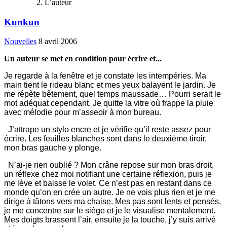
L’auteur
Kunkun
Nouvelles
8 avril 2006
Un auteur se met en condition pour écrire et...
Je regarde à la fenêtre et je constate les intempéries. Ma
main tient le rideau blanc et mes yeux balayent le jardin. Je
me répète bêtement, quel temps maussade… Pourri serait le
mot adéquat cependant. Je quitte la vitre où frappe la pluie
avec mélodie pour m’asseoir à mon bureau.
J’attrape un stylo encre et je vérifie qu’il reste assez pour
écrire. Les feuilles blanches sont dans le deuxième tiroir,
mon bras gauche y plonge.
N’ai-je rien oublié ? Mon crâne repose sur mon bras droit,
un réflexe chez moi notifiant une certaine réflexion, puis je
me lève et baisse le volet. Ce n’est pas en restant dans ce
monde qu’on en crée un autre. Je ne vois plus rien et je me
dirige à tâtons vers ma chaise. Mes pas sont lents et pensés,
je me concentre sur le siège et je le visualise mentalement.
Mes doigts brassent l’air, ensuite je la touche, j’y suis arrivé