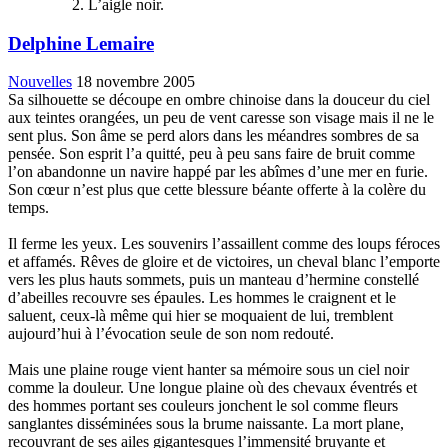
L’aigle noir.
Delphine Lemaire
Nouvelles
18 novembre 2005
Sa silhouette se découpe en ombre chinoise dans la douceur du ciel
aux teintes orangées, un peu de vent caresse son visage mais il ne le
sent plus. Son âme se perd alors dans les méandres sombres de sa
pensée. Son esprit l’a quitté, peu à peu sans faire de bruit comme
l’on abandonne un navire happé par les abîmes d’une mer en furie.
Son cœur n’est plus que cette blessure béante offerte à la colère du
temps.
Il ferme les yeux. Les souvenirs l’assaillent comme des loups féroces
et affamés. Rêves de gloire et de victoires, un cheval blanc l’emporte
vers les plus hauts sommets, puis un manteau d’hermine constellé
d’abeilles recouvre ses épaules. Les hommes le craignent et le
saluent, ceux-là même qui hier se moquaient de lui, tremblent
aujourd’hui à l’évocation seule de son nom redouté.
Mais une plaine rouge vient hanter sa mémoire sous un ciel noir
comme la douleur. Une longue plaine où des chevaux éventrés et
des hommes portant ses couleurs jonchent le sol comme fleurs
sanglantes disséminées sous la brume naissante. La mort plane,
recouvrant de ses ailes gigantesques l’immensité bruyante et