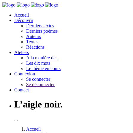
Accueil
Découvrir
Derniers textes
Derniers poèmes
Auteurs
Textes
Réactions
Ateliers
A la manière de..
Les dix mots
Le thème en cours
Connexion
Se connecter
Se déconnecter
Contact
L’aigle noir.
...
Accueil