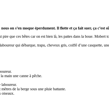
e, nous on s’en moque éperdument. Il flotte et ça fait suer, ça c’est sû
pire que ces bêtes car on est bien là, les pattes dans la boue. Mobert to
e laboureur qui débarque, trapu, cheveux gris, coiffé d’une casquette, u
boureur.
ns la main une canne à pêche.
e laboureur.
 mètres de la berge sous une pluie battante.
s oiseaux.