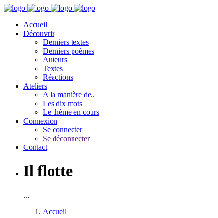
Accueil
Découvrir
Derniers textes
Derniers poèmes
Auteurs
Textes
Réactions
Ateliers
A la manière de..
Les dix mots
Le thème en cours
Connexion
Se connecter
Se déconnecter
Contact
Il flotte
...
Accueil