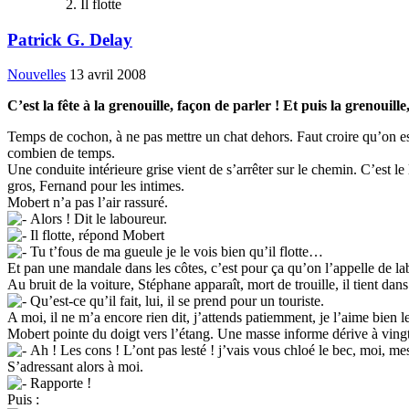
Il flotte
Patrick G. Delay
Nouvelles
13 avril 2008
C’est la fête à la grenouille, façon de parler ! Et puis la grenouill
Temps de cochon, à ne pas mettre un chat dehors. Faut croire qu’on est 
combien de temps.
Une conduite intérieure grise vient de s’arrêter sur le chemin. C’est l
gros, Fernand pour les intimes.
Mobert n’a pas l’air rassuré.
Alors ! Dit le laboureur.
Il flotte, répond Mobert
Tu t’fous de ma gueule je le vois bien qu’il flotte…
Et pan une mandale dans les côtes, c’est pour ça qu’on l’appelle de la
Au bruit de la voiture, Stéphane apparaît, mort de trouille, il tient da
Qu’est-ce qu’il fait, lui, il se prend pour un touriste.
A moi, il ne m’a encore rien dit, j’attends patiemment, je l’aime bien l
Mobert pointe du doigt vers l’étang. Une masse informe dérive à vingt
Ah ! Les cons ! L’ont pas lesté ! j’vais vous chloé le bec, moi, me
S’adressant alors à moi.
Rapporte !
Puis :