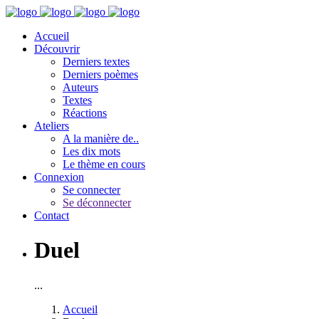
Accueil
Découvrir
Derniers textes
Derniers poèmes
Auteurs
Textes
Réactions
Ateliers
A la manière de..
Les dix mots
Le thème en cours
Connexion
Se connecter
Se déconnecter
Contact
Duel
...
Accueil