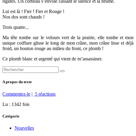
rigides. Un corbeau s’envole cassant le silence et la brume.
Lui
est là ! Fier ! Fier et Rouge !
Nos dos sont chauds !
Trois
quatre...
Ma
tête tombe sur le velours vert de la prairie, elle tombe et mon
unique coiffure glisse le long de mon crâne, mon crâne lisse et déjà
froid, un bouton rouge au milieu du front, ce plomb !
Ce
plomb blanc et argenté qui vient de m’assassiner.
A propos du texte
Commentez-le
|
5 réactions
Lu : 1342 fois
Catégorie
Nouvelles