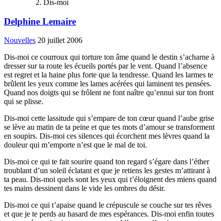
Dis-moi
Delphine Lemaire
Nouvelles
20 juillet 2006
Dis-moi ce courroux qui torture ton âme quand le destin s’acharne à
dresser sur ta route les écueils portés par le vent. Quand l’absence
est regret et la haine plus forte que la tendresse. Quand les larmes te
brûlent les yeux comme les lames acérées qui laminent tes pensées.
Quand nos doigts qui se frôlent ne font naître qu’ennui sur ton front
qui se plisse.
Dis-moi cette lassitude qui s’empare de ton cœur quand l’aube grise
se lève au matin de ta peine et que tes mots d’amour se transforment
en soupirs. Dis-moi ces silences qui écorchent mes lèvres quand la
douleur qui m’emporte n’est que le mal de toi.
Dis-moi ce qui te fait sourire quand ton regard s’égare dans l’éther
troublant d’un soleil éclatant et que je retiens les gestes m’attirant à
ta peau. Dis-moi quels sont les yeux qui t’éloignent des miens quand
tes mains dessinent dans le vide les ombres du désir.
Dis-moi ce qui t’apaise quand le crépuscule se couche sur tes rêves
et que je te perds au hasard de mes espérances. Dis-moi enfin toutes