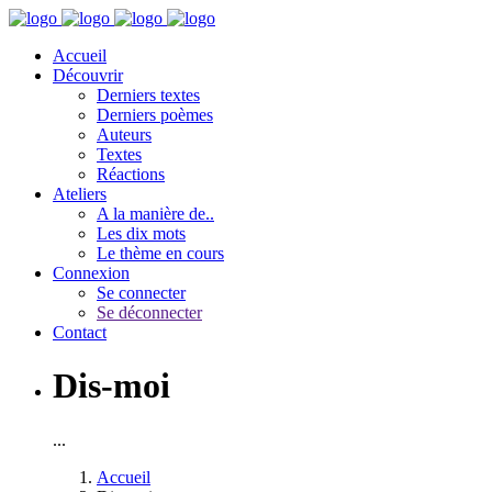
Accueil
Découvrir
Derniers textes
Derniers poèmes
Auteurs
Textes
Réactions
Ateliers
A la manière de..
Les dix mots
Le thème en cours
Connexion
Se connecter
Se déconnecter
Contact
Dis-moi
...
Accueil