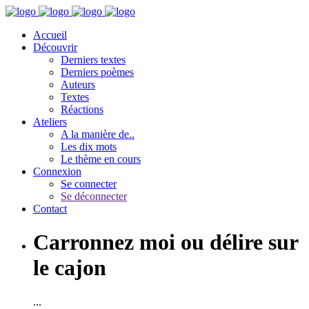
Accueil
Découvrir
Derniers textes
Derniers poèmes
Auteurs
Textes
Réactions
Ateliers
A la manière de..
Les dix mots
Le thème en cours
Connexion
Se connecter
Se déconnecter
Contact
Carronnez moi ou délire sur
le cajon
...