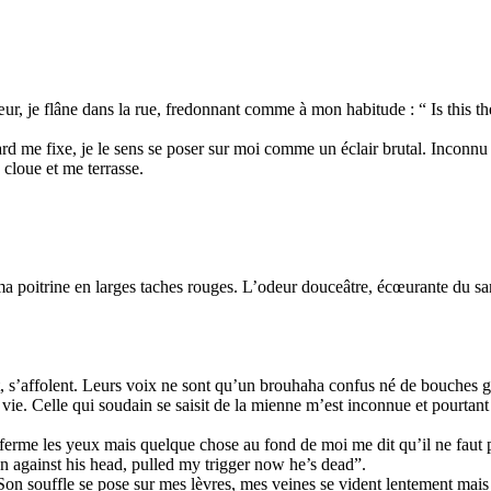
r, je flâne dans la rue, fredonnant comme à mon habitude : “ Is this the r
d me fixe, je le sens se poser sur moi comme un éclair brutal. Inconnu 
 cloue et me terrasse.
de ma poitrine en larges taches rouges. L’odeur douceâtre, écœurante d
t, s’affolent. Leurs voix ne sont qu’un brouhaha confus né de bouches gr
vie. Celle qui soudain se saisit de la mienne m’est inconnue et pourtant
 ferme les yeux mais quelque chose au fond de moi me dit qu’il ne faut pa
n against his head, pulled my trigger now he’s dead”.
Son souffle se pose sur mes lèvres, mes veines se vident lentement mais