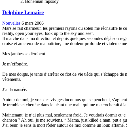
Bohemian rapsody
Delphine Lemaire
Nouvelles
6 mars 2006
Mars se fait charmeur, les premiers rayons du soleil me réchauffe le cœu
reality, open your eyes, look up to the sky and see”.
Il marche dans ma direction et depuis quelques secondes déjà son regar
croise et au creux de ma poitrine, une douleur profonde et violente me
Mes jambes se dérobent.
Je m’effondre.
De mes doigts, je tente d’arrêter ce flot de vie tiède qui s’échappe 
vêtements.
J’ai la nausée.
Autour de moi, je vois des visages inconnus qui se penchent, s’agiten
Je tremble et cherche dans le néant une main qui me raccrocherait à la 
Maintenant, je n’ai plus mal, seulement froid. Je voudrais dormir et je
chanson ? Ah oui, je me souviens, “ Mama, just killed a man, put a gu
J’ai peur, je sens la mort rôder autour de moi comme un loup affamé. 