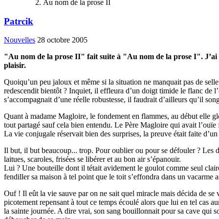
Au nom de la prose II
Patrcik
Nouvelles
28 octobre 2005
"Au nom de la prose II" fait suite à "Au nom de la prose I". J’ai 
plaisir.
Quoiqu’un peu jaloux et même si la situation ne manquait pas de selle
redescendit bientôt ? Inquiet, il effleura d’un doigt timide le flanc de
s’accompagnait d’une réelle robustesse, il faudrait d’ailleurs qu’il song
Quant à madame Magloire, le fondement en flammes, au début elle glouss
tout partagé sauf cela bien entendu. Le Père Magloire qui avait l’ouïe f
La vie conjugale réservait bien des surprises, la preuve était faite d’un 
Il but, il but beaucoup... trop. Pour oublier ou pour se défouler ? Les 
laitues, scaroles, frisées se libérer et au bon air s’épanouir.
Lui ? Une bouteille dont il tétait avidement le goulot comme seul clairo
fendiller sa maison à tel point que le toit s’effondra dans un vacarme as
Ouf ! Il eût la vie sauve par on ne sait quel miracle mais décida de se 
picotement repensant à tout ce temps écoulé alors que lui en tel cas aur
la sainte journée. A dire vrai, son sang bouillonnait pour sa cave qui 