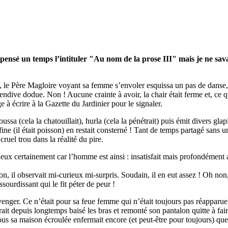
pensé un temps l’intituler "Au nom de la prose III" mais je ne savais
, le Père Magloire voyant sa femme s’envoler esquissa un pas de danse, 
 l’endive dodue. Non ! Aucune crainte à avoir, la chair était ferme et, ce 
e à écrire à la Gazette du Jardinier pour le signaler.
a (cela la chatouillait), hurla (cela la pénétrait) puis émit divers gla
ine (il était poisson) en restait consterné ! Tant de temps partagé sans 
cruel trou dans la réalité du pire.
deux certainement car l’homme est ainsi : insatisfait mais profondément a
n, il observait mi-curieux mi-surpris. Soudain, il en eut assez ! Oh non,
sourdissant qui le fit péter de peur !
venger. Ce n’était pour sa feue femme qui n’était toujours pas réapparue, 
ait depuis longtemps baisé les bras et remonté son pantalon quitte à faire 
sous sa maison écroulée enfermait encore (et peut-être pour toujours) qu