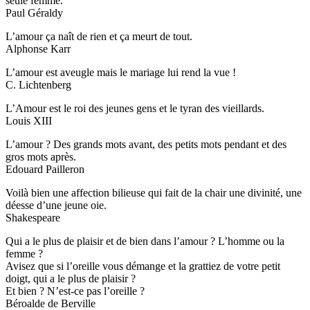
seule femme.
Paul Géraldy
L’amour ça naît de rien et ça meurt de tout.
Alphonse Karr
L’amour est aveugle mais le mariage lui rend la vue !
C. Lichtenberg
L’Amour est le roi des jeunes gens et le tyran des vieillards.
Louis XIII
L’amour ? Des grands mots avant, des petits mots pendant et des
gros mots après.
Edouard Pailleron
Voilà bien une affection bilieuse qui fait de la chair une divinité, une
déesse d’une jeune oie.
Shakespeare
Qui a le plus de plaisir et de bien dans l’amour ? L’homme ou la
femme ?
Avisez que si l’oreille vous démange et la grattiez de votre petit
doigt, qui a le plus de plaisir ?
Et bien ? N’est-ce pas l’oreille ?
Béroalde de Berville